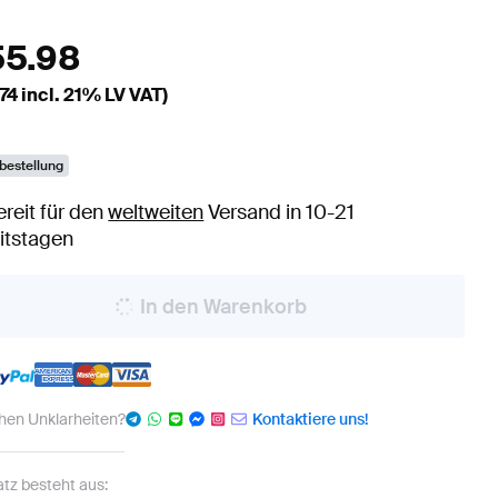
55.98
.74
incl. 21% LV VAT)
bestellung
ereit für den
weltweiten
Versand in 10-21
itstagen
In den Warenkorb
hen Unklarheiten?
Kontaktiere uns!
atz besteht aus: