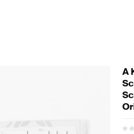
A 
Sc
Sc
Or