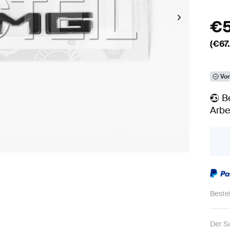
€
(€
67
Vor
B
Arbe
Beste
Der S