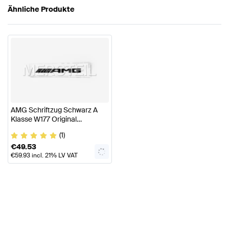
Ähnliche Produkte
AMG Schriftzug Schwarz A
Klasse W177 Original
Mercedes AMG
(1)
€
49.53
€
59.93
incl. 21% LV VAT