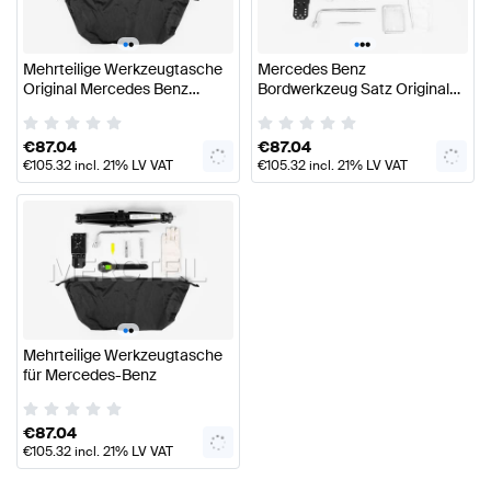
GLA-Klasse
(
X156
)
2014
-
2017
Kompakt SUV
GLB-Klasse
(
X247 Modellpflege
)
2023
-
now
SUV
•
•
•
•
•
GLB-Klasse
(
X247
)
2019
-
2023
SUV
Mehrteilige Werkzeugtasche
Mercedes Benz
GLK-Klasse
(
204
)
2008
-
2014
Kompakt SUV
Original Mercedes Benz
Bordwerkzeug Satz Original
GL-Klasse
(
164
)
2006
-
2012
SUV
Zubehör
Mercedes Benz
ML-Klasse
(
164
)
2005
-
2011
SUV
R-Klasse
(
251
)
2006
-
2012
Kompakt VAN
€
87.04
€
87.04
€
105.32
incl. 21% LV VAT
€
105.32
incl. 21% LV VAT
•
•
Mehrteilige Werkzeugtasche
für Mercedes-Benz
€
87.04
€
105.32
incl. 21% LV VAT