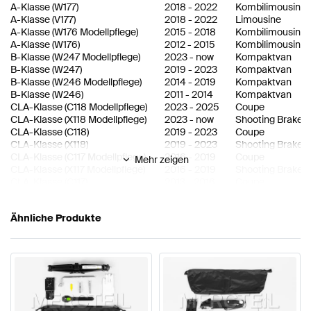
A-Klasse
(
W177
)
2018
-
2022
Kombilimousine
A-Klasse
(
V177
)
2018
-
2022
Limousine
A-Klasse
(
W176 Modellpflege
)
2015
-
2018
Kombilimousine
A-Klasse
(
W176
)
2012
-
2015
Kombilimousine
B-Klasse
(
W247 Modellpflege
)
2023
-
now
Kompaktvan
B-Klasse
(
W247
)
2019
-
2023
Kompaktvan
B-Klasse
(
W246 Modellpflege
)
2014
-
2019
Kompaktvan
B-Klasse
(
W246
)
2011
-
2014
Kompaktvan
CLA-Klasse
(
C118 Modellpflege
)
2023
-
2025
Coupe
CLA-Klasse
(
X118 Modellpflege
)
2023
-
now
Shooting Brake
CLA-Klasse
(
C118
)
2019
-
2023
Coupe
CLA-Klasse
(
X118
)
2019
-
2023
Shooting Brake
CLA-Klasse
(
C117 Modellpflege
)
2016
-
2019
Coupe
Mehr zeigen
CLA-Klasse
(
X117 Modellpflege
)
2016
-
2019
Shooting Brake
CLA-Klasse
(
C117
)
2013
-
2016
Coupe
CLA-Klasse
(
X117
)
2013
-
2016
Shooting Brake
CLS-Klasse
(
C257 Modellpflege
)
2021
-
now
Limousine
Ähnliche Produkte
CLS-Klasse
(
C257
)
2018
-
2021
Limousine
E-Klasse
(
W213 Modellpflege
)
2020
-
2023
Limousine
E-Klasse
(
S213 Modellpflege
)
2020
-
2023
T-Modell
E-Klasse
(
W213
)
2016
-
2020
Limousine
E-Klasse
(
S213
)
2016
-
2020
T-Modell
GLA-Klasse
(
H247 Modellpflege
)
2023
-
now
SUV
GLA-Klasse
(
H247
)
2020
-
2023
SUV
GLA-Klasse
(
X156 Modellpflege
)
2017
-
2020
Kompakt SUV