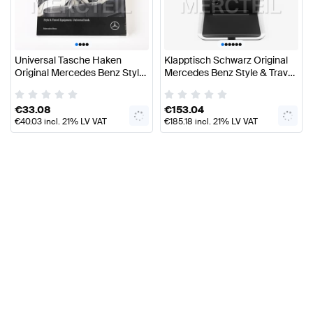
•
•
•
•
•
•
•
•
•
•
Universal Tasche Haken
Klapptisch Schwarz Original
Original Mercedes Benz Style
Mercedes Benz Style & Travel
& Travel Equipment
Equipment
€
33.08
€
153.04
€
40.03
incl. 21% LV VAT
€
185.18
incl. 21% LV VAT