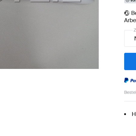
Vor
B
Arbe
Z
Beste
H