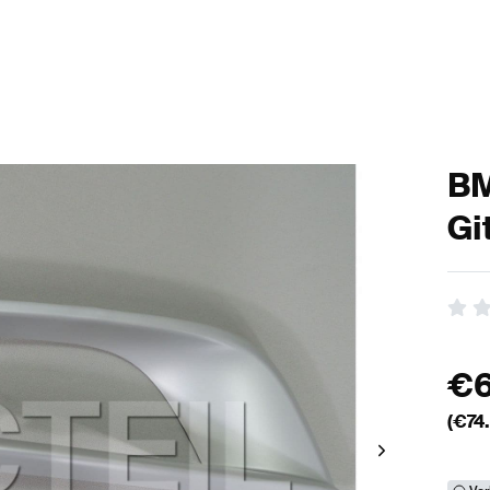
BM
Gi
€
(€
74