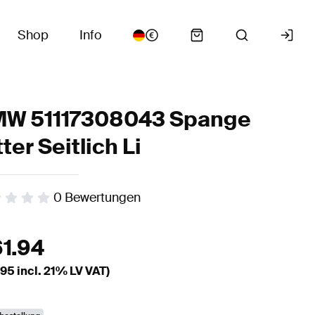
Shop
Info
W 51117308043 Spange
tter Seitlich Li
0
Bewertungen
61.94
.95
incl. 21% LV VAT)