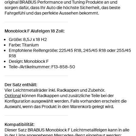
original BRABUS Performance und Tuning Produkte an und
sorgen dafür, dass Ihr Auto die höchste Sicherheit, das beste
Fahrgefühl und das perfekte Aussehen bekommt.
Monoblock F Alufelgen 18 Zoll:
Größe: 8,5J x 18 H2
Farbe: Titanium
Empfohlene Reifengröße: 225/45 R18, 245/45 R18 oder 255/45
R18
Design: Monoblock F
Teile-/Artikelnummer: F13-858-50
Der Satz enthält:
Vier Leichtmetallräder inkl. Radkappen und Zubehör.
Optional
können Radkappen und zusätzliche Teile bei der
Konfiguration ausgewählt werden. Falls vorhanden erscheint die
Auswahl, wenn das Produkt in den Warenkorb gelegt wird.
Kompatibilität:
Dieser Satz BRABUS Monoblock F Leichtmetallfelgen kann in alle
in der Liste angegebenen Mercedes-Benz eingebaut werden: