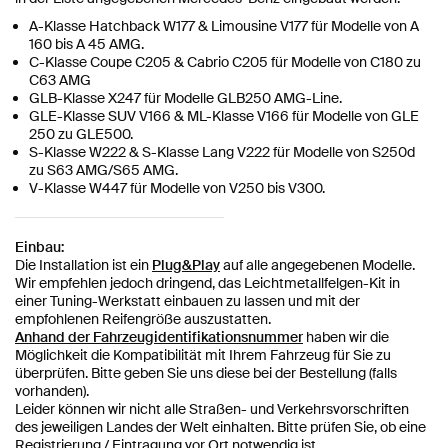
A-Klasse Hatchback W177 & Limousine V177 für Modelle von A
160 bis A 45 AMG.
C-Klasse Coupe C205 & Cabrio C205 für Modelle von C180 zu
C63 AMG
GLB-Klasse X247 für Modelle GLB250 AMG-Line.
GLE-Klasse SUV V166 & ML-Klasse V166 für Modelle von GLE
250 zu GLE500.
S-Klasse W222 & S-Klasse Lang V222 für Modelle von S250d
zu S63 AMG/S65 AMG.
V-Klasse W447 für Modelle von V250 bis V300.
Einbau:
Die Installation ist ein
P
lug&Play
auf alle angegebenen Modelle.
Wir empfehlen jedoch dringend, das Leichtmetallfelgen-Kit in
einer Tuning-Werkstatt einbauen zu lassen und mit der
empfohlenen Reifengröße auszustatten.
Anhand der Fahrzeugidentifikationsnummer
haben wir die
Möglichkeit die Kompatibilität mit Ihrem Fahrzeug für Sie zu
überprüfen. Bitte geben Sie uns diese bei der Bestellung (falls
vorhanden).
Leider können wir nicht alle Straßen- und Verkehrsvorschriften
des jeweiligen Landes der Welt einhalten. Bitte prüfen Sie, ob eine
Registrierung / Eintragung vor Ort notwendig ist.