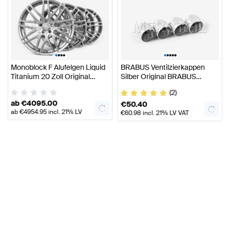
•
•
•
•
•
•
•
•
•
Monoblock F Alufelgen Liquid
BRABUS Ventilzierkappen
Titanium 20 Zoll Original
Silber Original BRABUS
BRABUS
Zubehör
(2)
ab
€
4095.00
€
50.40
ab
€
4954.95
incl. 21% LV
€
60.98
incl. 21% LV VAT
VAT