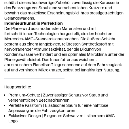
schützt dieses hochwertige Zubehör zuverlässig die Karosserie
des Fahrzeugs vor Staub und versehentlichen Kratzern und
bewahrt das makellose Erscheinungsbild Ihres prestigeträchtigen
Geländewagens.
Ingenieurkunst in Perfektion
Die Plane wird aus modernsten Materialien und mit
fortschrittlichen Technologien hergestellt, die den höchsten
Mercedes-AMG-Standards entsprechen. Die äußere Schicht
besteht aus einem langlebigen, reißfesten Synthetikstoff mit
hervorragender Atmungsaktivität, der die Bildung von
Kondenswasser verhindert und ein optimales Mikroklima unter der
Plane gewährleistet. Das Innenfutter aus weichem,
antistatischem Flanellstoff liegt schonend auf dem Fahrzeuglack
auf und verhindert Mikrokratzer, selbst bei langfristiger Nutzung.
Hauptvorteile:
Premium-Schutz | Zuverlässiger Schutz vor Staub und
versehentlichen Beschädigungen
Perfekte Passform | Elastischer Saum für eine nahtlose
Anpassung an die Fahrzeugkonturen
Exklusives Design | Elegantes Schwarz mit silbernem AMG-
Logo