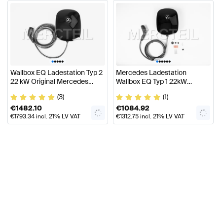
•
•
•
•
•
•
•
•
•
•
•
Wallbox EQ Ladestation Typ 2
Mercedes Ladestation
22 kW Original Mercedes
Wallbox EQ Typ 1 22kW
Benz
Original Mercedes Benz
(3)
(1)
€
1482.10
€
1084.92
€
1793.34
incl. 21% LV VAT
€
1312.75
incl. 21% LV VAT