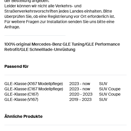
der Bestellung angeben.
Leider können wir nicht alle Verkehrs- und
Straßenverkehrsvorschriften jedes Landes einhalten. Bitte
überprüfen Sie, ob eine Registrierung vor Ort erforderlich ist.
Für weitere Fragen zur Installation senden Sie uns bitte eine
Anfrage.
100% original Mercedes-Benz GLE Tuning/GLE Performance
Retrofit/GLE Schnelllade-Umrüstung
Passend für
GLE-Klasse
(
X167 Modellpflege
)
2023
-
now
SUV
GLE-Klasse
(
C167 Modellpflege
)
2023
-
now
SUV Coupe
GLE-Klasse
(
C167
)
2020
-
2023
SUV Coupe
GLE-Klasse
(
V167
)
2019
-
2023
SUV
Ähnliche Produkte