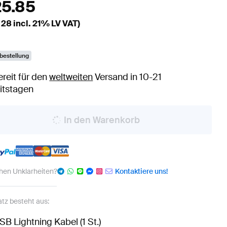
25.85
.28
incl. 21% LV VAT)
bestellung
ereit für den
weltweiten
Versand in 10-21
itstagen
In den Warenkorb
hen Unklarheiten?
Kontaktiere uns!
atz besteht aus:
SB Lightning Kabel (1 St.)