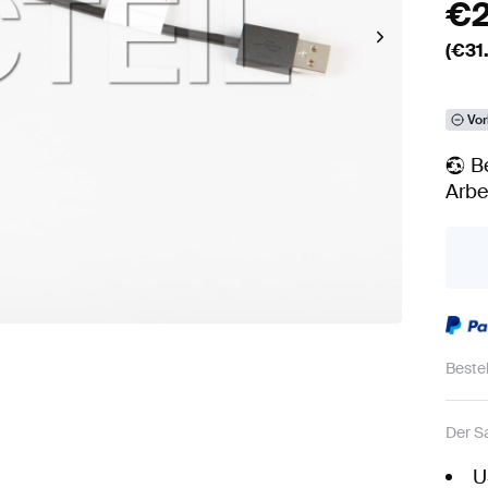
€
(€
31
Vor
B
Arbe
Beste
Der S
U