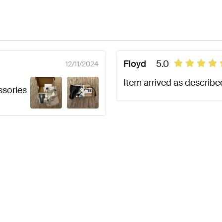
Floyd
5.0
12/11/2024
Item arrived as describe
ssories