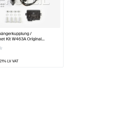
hängerkupplung /
et Kit W463A Original
enz
 21% LV VAT