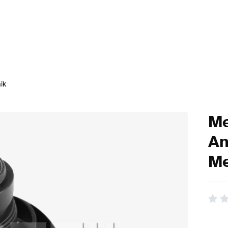
ik
Me
An
Me