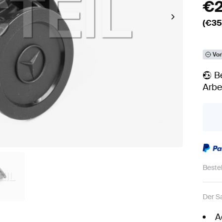
€
(€
35
Vor
B
Arbe
Beste
Der S
A