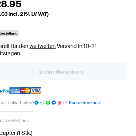
28.95
.03
incl. 21% LV VAT)
bestellung
ereit für den
weltweiten
Versand in 10-21
itstagen
In den Warenkorb
hen Unklarheiten?
Kontaktiere uns!
atz besteht aus:
dapter (1 Stk.)