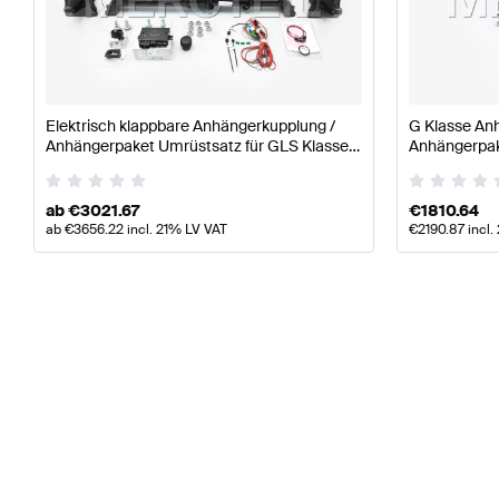
Elektrisch klappbare Anhängerkupplung /
G Klasse An
Anhängerpaket Umrüstsatz für GLS Klasse
Anhängerpak
X167 Original Mercedes Benz
Mercedes B
ab
€
3021.67
€
1810.64
ab
€
3656.22
incl. 21% LV VAT
€
2190.87
incl.