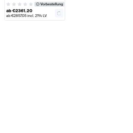
Original Mercedes Benz
Vorbestellung
ab
€
2361.20
ab
€
2857.05
incl. 21% LV
VAT