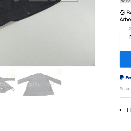
Vor
B
Arbe
Z
Beste
H