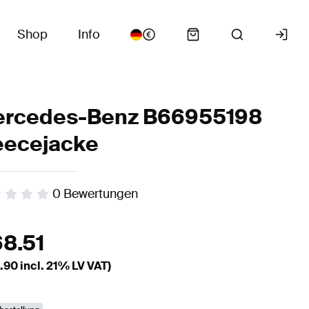
Shop
Info
rcedes-Benz B66955198
eecejacke
0
Bewertungen
68.51
.90
incl. 21% LV VAT)