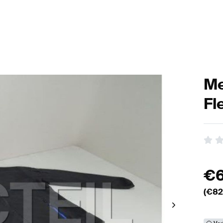
Me
Fl
€
(€
82