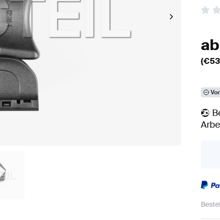
a
(€
53
Vor
B
Arbe
Beste