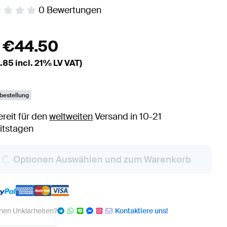
0
Bewertungen
b
€
44.50
.85
incl. 21% LV VAT)
bestellung
ereit für den
weltweiten
Versand in 10-21
itstagen
Optionen Auswählen und zum Warenkorb
hen Unklarheiten?
Kontaktiere uns!