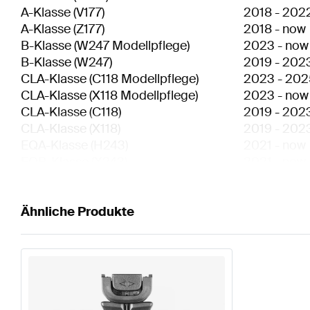
A-Klasse
(
V177
)
2018
-
202
A-Klasse
(
Z177
)
2018
-
now
B-Klasse
(
W247 Modellpflege
)
2023
-
now
B-Klasse
(
W247
)
2019
-
202
CLA-Klasse
(
C118 Modellpflege
)
2023
-
202
CLA-Klasse
(
X118 Modellpflege
)
2023
-
now
CLA-Klasse
(
C118
)
2019
-
202
CLA-Klasse
(
X118
)
2019
-
202
EQA-Klasse
(
H243
)
2021
-
now
EQB-Klasse
(
X243
)
2021
-
now
GLA-Klasse
(
H247 Modellpflege
)
2023
-
now
GLA-Klasse
(
H247
)
2020
-
202
GLB-Klasse
Ähnliche Produkte
(
X247 Modellpflege
)
2023
-
now
GLB-Klasse
(
X247
)
2019
-
202