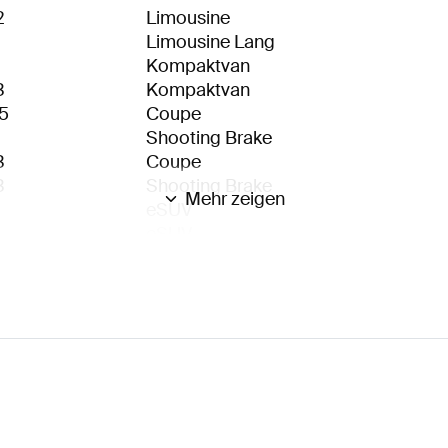
2
Limousine
Limousine Lang
Kompaktvan
3
Kompaktvan
5
Coupe
Shooting Brake
3
Coupe
3
Shooting Brake
Mehr zeigen
eSUV
eSUV
SUV
3
SUV
SUV
3
SUV