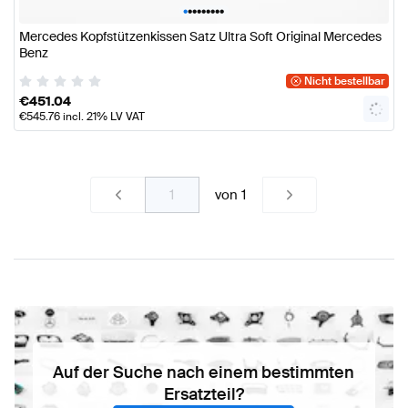
•
•
•
•
•
•
•
•
•
Mercedes Kopfstützenkissen Satz Ultra Soft Original Mercedes
Benz
Nicht bestellbar
€
451.04
€
545.76
incl. 21% LV VAT
von
1
Auf der Suche nach einem bestimmten
Ersatzteil?