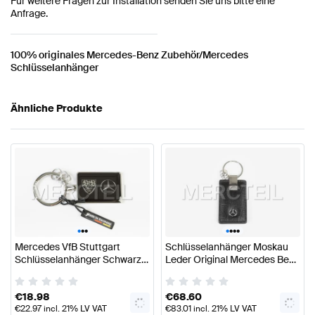
Für weitere Fragen zur Installation senden Sie uns bitte eine
Anfrage.
100% originales Mercedes-Benz Zubehör/Mercedes
Schlüsselanhänger
Ähnliche Produkte
•
•
•
•
•
•
•
Mercedes VfB Stuttgart
Schlüsselanhänger Moskau
Schlüsselanhänger Schwarz
Leder Original Mercedes Benz
Original Mercedes Benz
Collection
Collection
€
18.98
€
68.60
€
22.97
incl. 21% LV VAT
€
83.01
incl. 21% LV VAT