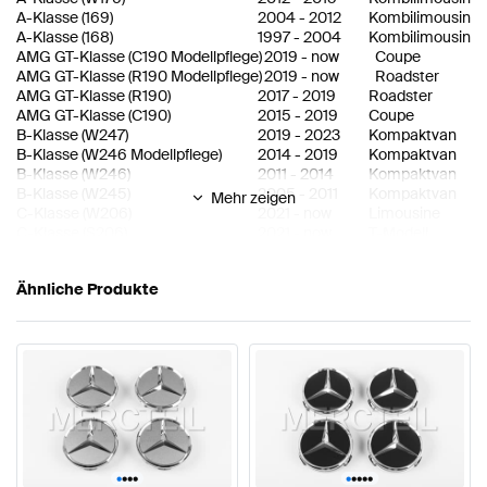
A-Klasse
(
169
)
2004
-
2012
Kombilimousine
A-Klasse
(
168
)
1997
-
2004
Kombilimousine
AMG GT-Klasse
(
C190 Modellpflege
)
2019
-
now
Coupe
AMG GT-Klasse
(
R190 Modellpflege
)
2019
-
now
Roadster
AMG GT-Klasse
(
R190
)
2017
-
2019
Roadster
AMG GT-Klasse
(
C190
)
2015
-
2019
Coupe
B-Klasse
(
W247
)
2019
-
2023
Kompaktvan
B-Klasse
(
W246 Modellpflege
)
2014
-
2019
Kompaktvan
B-Klasse
(
W246
)
2011
-
2014
Kompaktvan
B-Klasse
(
W245
)
2005
-
2011
Kompaktvan
Mehr zeigen
C-Klasse
(
W206
)
2021
-
now
Limousine
C-Klasse
(
S206
)
2021
-
now
T-Modell
C-Klasse
(
W205 Modellpflege
)
2018
-
2021
Limousine
C-Klasse
(
S205 Modellpflege
)
2018
-
2021
T-Modell
Ähnliche Produkte
C-Klasse
(
A205 Modellpflege
)
2018
-
2022
Cabrio
C-Klasse
(
C205 Modellpflege
)
2018
-
2022
Coupe
C-Klasse
(
A205
)
2016
-
2018
Cabrio
C-Klasse
(
C205
)
2015
-
2018
Coupe
C-Klasse
(
W205
)
2014
-
2018
Limousine
C-Klasse
(
S205
)
2014
-
2018
T-Modell
C-Klasse
(
W204 Modellpflege
)
2011
-
2014
Limousine
C-Klasse
(
S204 Modellpflege
)
2011
-
2014
T-Modell
C-Klasse
(
C204
)
2011
-
2015
Coupe
C-Klasse
(
W204
)
2007
-
2011
Limousine
•
•
•
•
•
•
•
•
•
C-Klasse
(
S204
)
2007
-
2011
T-Modell