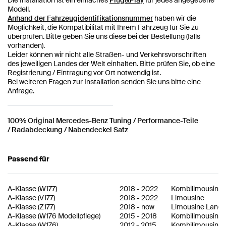
Modell.
Anhand der Fahrzeugidentifikationsnummer
haben wir die
Möglichkeit, die Kompatibilität mit Ihrem Fahrzeug für Sie zu
überprüfen. Bitte geben Sie uns diese bei der Bestellung (falls
vorhanden).
Leider können wir nicht alle Straßen- und Verkehrsvorschriften
des jeweiligen Landes der Welt einhalten. Bitte prüfen Sie, ob eine
Registrierung / Eintragung vor Ort notwendig ist.
Bei weiteren Fragen zur Installation senden Sie uns bitte eine
Anfrage.
100% Original Mercedes-Benz Tuning
/ Performance-Teile
/
Radabdeckung / Nabendeckel Satz
Passend für
A-Klasse
(
W177
)
2018
-
2022
Kombilimousine
A-Klasse
(
V177
)
2018
-
2022
Limousine
A-Klasse
(
Z177
)
2018
-
now
Limousine Lang
A-Klasse
(
W176 Modellpflege
)
2015
-
2018
Kombilimousine
A-Klasse
(
W176
)
2012
-
2015
Kombilimousine