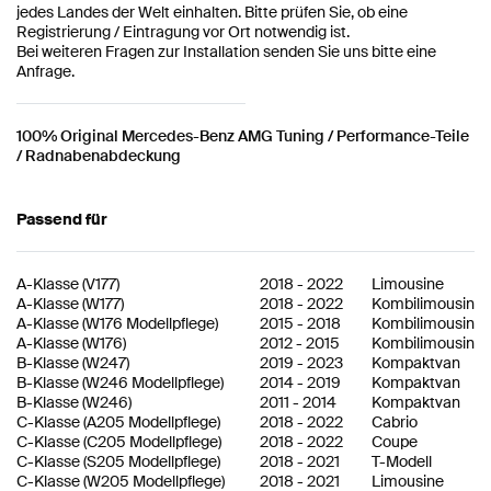
jedes Landes der Welt einhalten. Bitte prüfen Sie, ob eine
Registrierung / Eintragung vor Ort notwendig ist.
Bei weiteren Fragen zur Installation senden Sie uns bitte eine
Anfrage.
100% Original Mercedes-Benz AMG Tuning
/ Performance-Teile
/ Radnabenabdeckung
Passend für
A-Klasse
(
V177
)
2018
-
2022
Limousine
A-Klasse
(
W177
)
2018
-
2022
Kombilimousine
A-Klasse
(
W176 Modellpflege
)
2015
-
2018
Kombilimousine
A-Klasse
(
W176
)
2012
-
2015
Kombilimousine
B-Klasse
(
W247
)
2019
-
2023
Kompaktvan
B-Klasse
(
W246 Modellpflege
)
2014
-
2019
Kompaktvan
B-Klasse
(
W246
)
2011
-
2014
Kompaktvan
C-Klasse
(
A205 Modellpflege
)
2018
-
2022
Cabrio
C-Klasse
(
C205 Modellpflege
)
2018
-
2022
Coupe
C-Klasse
(
S205 Modellpflege
)
2018
-
2021
T-Modell
C-Klasse
(
W205 Modellpflege
)
2018
-
2021
Limousine