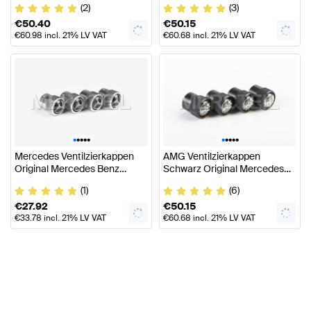
(2)
(3)
€
50.40
€
50.15
€
60.98
incl. 21% LV VAT
€
60.68
incl. 21% LV VAT
•
•
•
•
•
•
•
•
•
•
Mercedes Ventilzierkappen
AMG Ventilzierkappen
Original Mercedes Benz
Schwarz Original Mercedes
Zubehör
AMG Zubehör
(1)
(6)
€
27.92
€
50.15
€
33.78
incl. 21% LV VAT
€
60.68
incl. 21% LV VAT