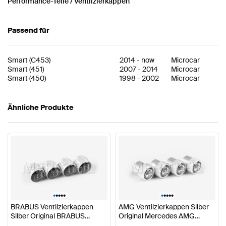
Performance-Teile / Ventilzierkappen
Passend für
Smart
(
C453
)
2014
-
now
Microcar
Smart
(
451
)
2007
-
2014
Microcar
Smart
(
450
)
1998
-
2002
Microcar
Ähnliche Produkte
•
•
•
•
•
•
•
•
•
•
BRABUS Ventilzierkappen
AMG Ventilzierkappen Silber
Silber Original BRABUS
Original Mercedes AMG
Zubehör
Zubehör