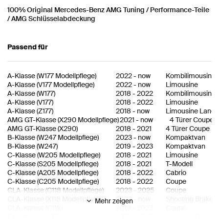
100% Original Mercedes-Benz AMG Tuning / Performance-Teile
/ AMG Schlüsselabdeckung
Passend für
A-Klasse
(
W177 Modellpflege
)
2022
-
now
Kombilimousine
A-Klasse
(
V177 Modellpflege
)
2022
-
now
Limousine
A-Klasse
(
W177
)
2018
-
2022
Kombilimousine
A-Klasse
(
V177
)
2018
-
2022
Limousine
A-Klasse
(
Z177
)
2018
-
now
Limousine Lang
AMG GT-Klasse
(
X290 Modellpflege
)
2021
-
now
4 Türer Coupe
AMG GT-Klasse
(
X290
)
2018
-
2021
4 Türer Coupe
B-Klasse
(
W247 Modellpflege
)
2023
-
now
Kompaktvan
B-Klasse
(
W247
)
2019
-
2023
Kompaktvan
C-Klasse
(
W205 Modellpflege
)
2018
-
2021
Limousine
C-Klasse
(
S205 Modellpflege
)
2018
-
2021
T-Modell
C-Klasse
(
A205 Modellpflege
)
2018
-
2022
Cabrio
C-Klasse
(
C205 Modellpflege
)
2018
-
2022
Coupe
CLA-Klasse
(
C118 Modellpflege
)
2023
-
2025
Coupe
CLA-Klasse
(
X118 Modellpflege
)
2023
-
now
Shooting Brake
Mehr zeigen
CLA-Klasse
(
C118
)
2019
-
2023
Coupe
CLA-Klasse
(
X118
)
2019
-
2023
Shooting Brake