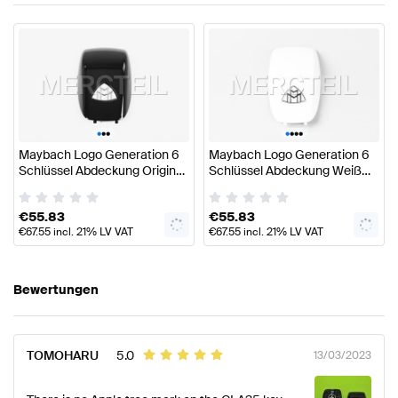
GLS-Klasse
(
X167 Modellpflege
)
2023
-
now
SUV
GLS-Klasse
(
X167
)
2019
-
2023
SUV
S-Klasse
(
A217 Modellpflege
)
2018
-
now
Cabrio
S-Klasse
(
C217 Modellpflege
)
2018
-
now
Coupe
S-Klasse
(
W222 Modellpflege
)
2017
-
2020
Limousine
S-Klasse
(
V222 Modellpflege
)
2017
-
2020
Limousine Lang
S-Klasse
(
X222 Modellpflege
)
2017
-
2021
Maybach
•
•
•
•
•
•
•
Maybach Logo Generation 6
Maybach Logo Generation 6
Schlüssel Abdeckung Original
Schlüssel Abdeckung Weiß
Mercedes Benz
Original Mercedes Maybach
€
55.83
€
55.83
€
67.55
incl. 21% LV VAT
€
67.55
incl. 21% LV VAT
Bewertungen
TOMOHARU
5.0
13/03/2023