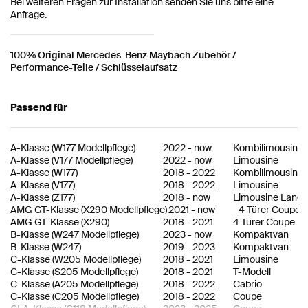
Bei weiteren Fragen zur Installation senden Sie uns bitte eine
Anfrage.
100% Original Mercedes-Benz Maybach Zubehör /
Performance-Teile / Schlüsselaufsatz
Passend für
A-Klasse
(
W177 Modellpflege
)
2022
-
now
Kombilimousine
A-Klasse
(
V177 Modellpflege
)
2022
-
now
Limousine
A-Klasse
(
W177
)
2018
-
2022
Kombilimousine
A-Klasse
(
V177
)
2018
-
2022
Limousine
A-Klasse
(
Z177
)
2018
-
now
Limousine Lang
AMG GT-Klasse
(
X290 Modellpflege
)
2021
-
now
4 Türer Coupe
AMG GT-Klasse
(
X290
)
2018
-
2021
4 Türer Coupe
B-Klasse
(
W247 Modellpflege
)
2023
-
now
Kompaktvan
B-Klasse
(
W247
)
2019
-
2023
Kompaktvan
C-Klasse
(
W205 Modellpflege
)
2018
-
2021
Limousine
C-Klasse
(
S205 Modellpflege
)
2018
-
2021
T-Modell
C-Klasse
(
A205 Modellpflege
)
2018
-
2022
Cabrio
C-Klasse
(
C205 Modellpflege
)
2018
-
2022
Coupe