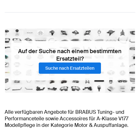
Auf der Suche nach einem bestimmten
Ersatzteil?
Suche nach Ersatzteilen
Alle verfügbaren Angebote für BRABUS Tuning- und
Performanceteile sowie Accessoires für A-Klasse V177
Modellpflege in der Kategorie Motor & Auspuffanlage.
BRABUS A-Klasse V177 Modellpflege Motor & Auspuffanlage
BRABUS A-Klasse V177 Modellpflege Zubehör
BRABUS A-Klasse Motor & Auspuffanlage
BRABUS A-Klasse W177
BRABUS A-Klasse
AMG