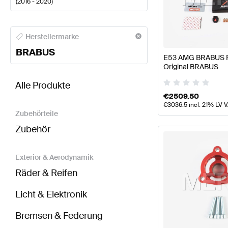
(
2016 - 2020
)
BRABUS A-Klasse Motor & Auspuffanlage
BRABUS A
Herstellermarke
BRABUS
E53 AMG BRABUS P
Original BRABUS
BRABUS E-Klasse W213 Motor & Auspuffanlage
AM
Alle Produkte
€
2509.50
€
3036.5
incl. 21% LV 
Zubehörteile
Zubehör
Exterior & Aerodynamik
Räder & Reifen
Licht & Elektronik
Bremsen & Federung