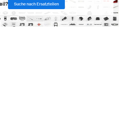
eil?
Suche nach Ersatzteilen