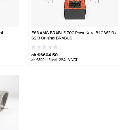
ABUS A-Klasse W177 Motor & Auspuffanlage
BRABUS A
al
E63 AMG BRABUS 700 PowerXtra B40 W213 /
S213 Original BRABUS
nz E-Klasse W213 Motor & Auspuffanlage
ab
€
6604.50
ab
€
7991.45
incl. 21% LV VAT