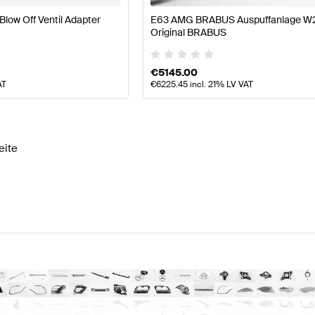
low Off Ventil Adapter
E63 AMG BRABUS Auspuffanlage W
Original BRABUS
€
5145.00
AT
€
6225.45
incl. 21% LV VAT
eite