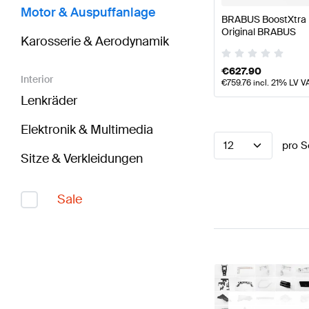
Motor & Auspuffanlage
BRABUS BoostXtra B
Original BRABUS
Karosserie & Aerodynamik
€
627.90
Interior
€
759.76
incl. 21% LV V
Lenkräder
Elektronik & Multimedia
12
pro S
Sitze & Verkleidungen
Sale