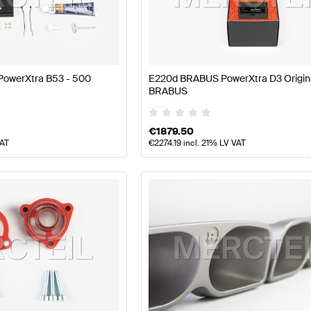
-Klasse W177 Modellpflege Motor & Auspuffanlage
BR
owerXtra B53 - 500
E220d BRABUS PowerXtra D3 Origin
BRABUS
G E-Klasse W213 Motor & Auspuffanlage
Mercedes-Be
€
1879.50
VAT
€
2274.19
incl. 21% LV VAT