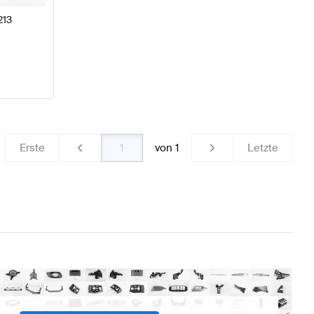
213
Erste
von
1
Letzte