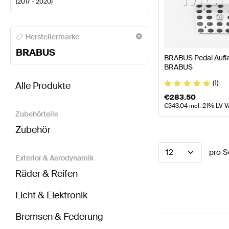
(
2017 - 2020
)
BRABUS A-Klasse Sitze & Verkleidungen
BRABUS A-
Herstellermarke
BRABUS
BRABUS Pedal Aufla
BRABUS
BRABUS S-Klasse V222 Modellpflege Sitze & Verk
(1)
Alle Produkte
€
283.50
€
343.04
incl. 21% LV 
Zubehörteile
Zubehör
12
pro S
Exterior & Aerodynamik
Räder & Reifen
Licht & Elektronik
Bremsen & Federung