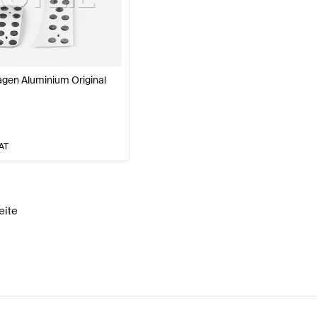
Klasse W177 Modellpflege Sitze & Verkleidungen
BRABU
gen Aluminium Original
leidungen
AMG S-Klasse V222 Modellpflege Sitze & Ver
VAT
eite