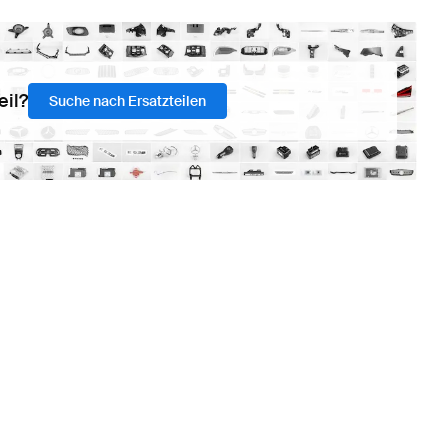
eil?
Suche nach Ersatzteilen