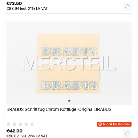
€
73.50
€
88.94
incl. 21% LV VAT
•
•
BRABUS Schriftzug Chrom Kotflügel Original BRABUS
Nicht bestellbar
€
42.00
€
50.82
incl. 21% LV VAT