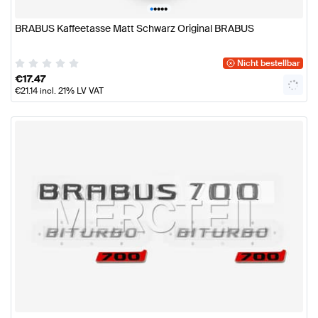
•
•
•
•
•
BRABUS Kaffeetasse Matt Schwarz Original BRABUS
Nicht bestellbar
€
17.47
€
21.14
incl. 21% LV VAT