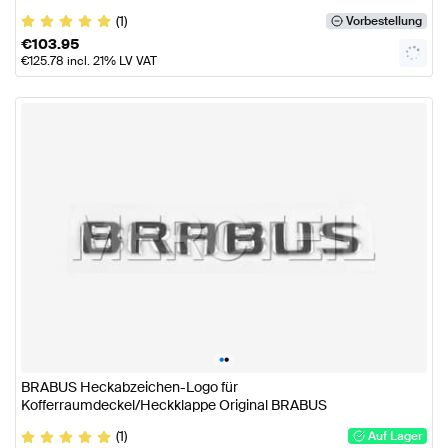
(1)
Vorbestellung
€
103.95
€
125.78
incl. 21% LV VAT
•
•
BRABUS Heckabzeichen-Logo für
Kofferraumdeckel/Heckklappe Original BRABUS
(1)
Auf Lager