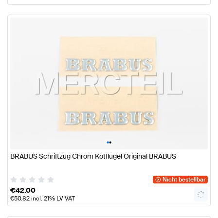
•
•
BRABUS Schriftzug Chrom Kotflügel Original BRABUS
Nicht bestellbar
€
42.00
€
50.82
incl. 21% LV VAT