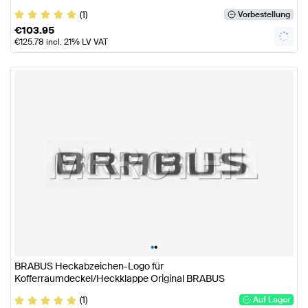
(1)
Vorbestellung
€
103.95
€
125.78
incl. 21% LV VAT
•
•
BRABUS Heckabzeichen-Logo für
Kofferraumdeckel/Heckklappe Original BRABUS
(1)
Auf Lager