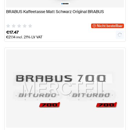
•
•
•
•
•
BRABUS Kaffeetasse Matt Schwarz Original BRABUS
Nicht bestellbar
€
17.47
€
21.14
incl. 21% LV VAT