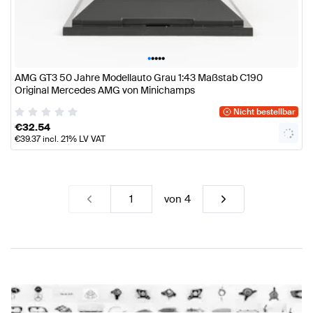
•
•
•
•
•
AMG GT3 50 Jahre Modellauto Grau 1:43 Maßstab C190
Original Mercedes AMG von Minichamps
Nicht bestellbar
€
32.54
€
39.37
incl. 21% LV VAT
von
4