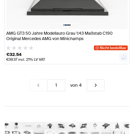
•
•
•
•
•
AMG GT3 50 Jahre Modellauto Grau 1:43 Maßstab C190
Original Mercedes AMG von Minichamps
Nicht bestellbar
€
32.54
€
39.37
incl. 21% LV VAT
von
4