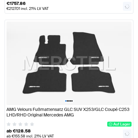
€
1757.86
€
2127.01
incl. 21% LV VAT
•
•
•
•
•
AMG Velours Fußmattensatz GLC SUV X253/GLC Coupé C253
LHD/RHD Original Mercedes AMG
Auf Lager
ab
€
128.58
ab
€
155.58
incl. 21% LV VAT