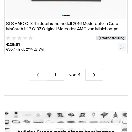
•
•
•
•
•
SLS AMG GT3 45 Jubiläumsmodell 2016 Modellauto in Grau
Maßstab 1:43 C197 Original Mercedes AMG von Minichamps
Vorbestellung
€
29.31
€
35.47
incl. 21% LV VAT
von
4