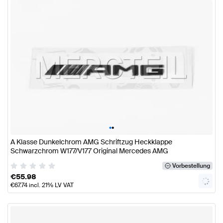
•
•
A Klasse Dunkelchrom AMG Schriftzug Heckklappe
Schwarzchrom W177/V177 Original Mercedes AMG
Vorbestellung
€
55.98
€
67.74
incl. 21% LV VAT