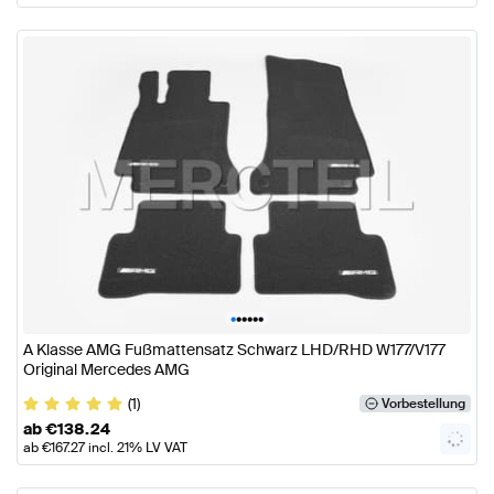
•
•
•
•
•
•
A Klasse AMG Fußmattensatz Schwarz LHD/RHD W177/V177
Original Mercedes AMG
(1)
Vorbestellung
ab
€
138.24
ab
€
167.27
incl. 21% LV VAT