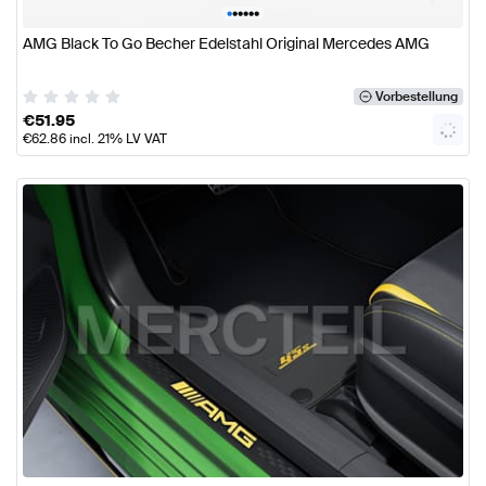
•
•
•
•
•
•
AMG Black To Go Becher Edelstahl Original Mercedes AMG
Vorbestellung
€
51.95
€
62.86
incl. 21% LV VAT