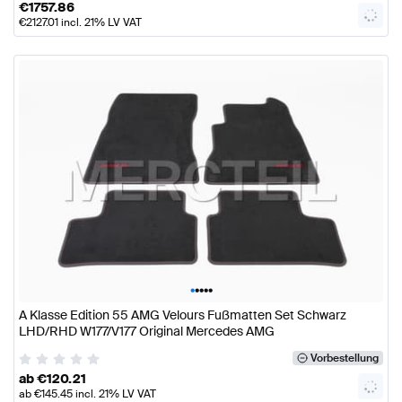
€
1757.86
€
2127.01
incl. 21% LV VAT
•
•
•
•
•
A Klasse Edition 55 AMG Velours Fußmatten Set Schwarz
LHD/RHD W177/V177 Original Mercedes AMG
Vorbestellung
ab
€
120.21
ab
€
145.45
incl. 21% LV VAT