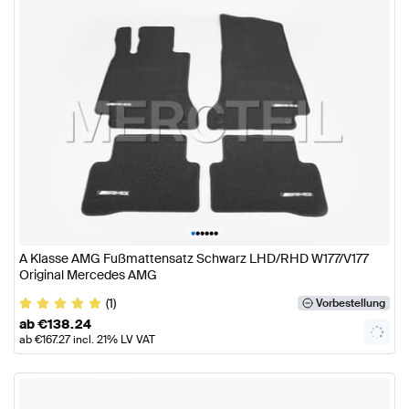
•
•
•
•
•
•
A Klasse AMG Fußmattensatz Schwarz LHD/RHD W177/V177
Original Mercedes AMG
(1)
Vorbestellung
ab
€
138.24
ab
€
167.27
incl. 21% LV VAT