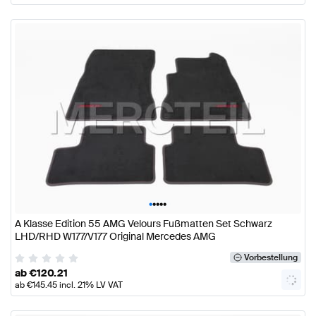
•
•
•
•
•
A Klasse Edition 55 AMG Velours Fußmatten Set Schwarz
LHD/RHD W177/V177 Original Mercedes AMG
Vorbestellung
ab
€
120.21
ab
€
145.45
incl. 21% LV VAT