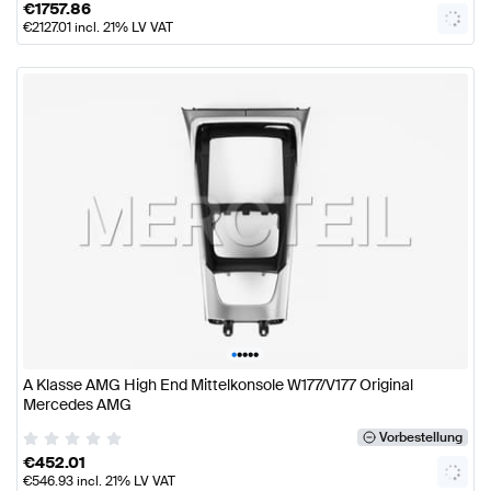
€
1757.86
€
2127.01
incl. 21% LV VAT
•
•
•
•
•
A Klasse AMG High End Mittelkonsole W177/V177 Original
Mercedes AMG
Vorbestellung
€
452.01
€
546.93
incl. 21% LV VAT