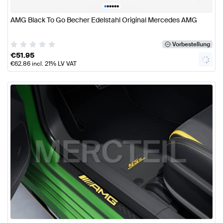
•
•
•
•
•
•
AMG Black To Go Becher Edelstahl Original Mercedes AMG
Vorbestellung
€
51.95
€
62.86
incl. 21% LV VAT