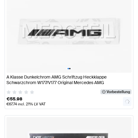
•
•
A Klasse Dunkelchrom AMG Schriftzug Heckklappe
Schwarzchrom W177/V177 Original Mercedes AMG
Vorbestellung
€
55.98
€
67.74
incl. 21% LV VAT