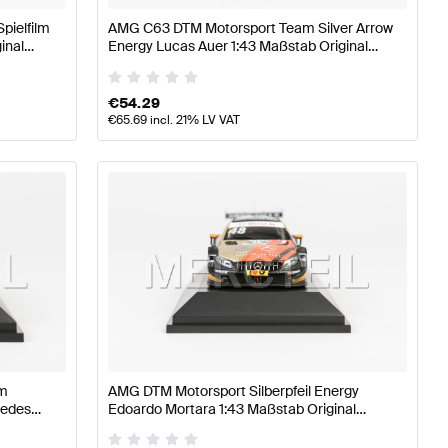
pielfilm
AMG C63 DTM Motorsport Team Silver Arrow
inal
Energy Lucas Auer 1:43 Maßstab Original
Mercedes AMG von Minimax
€
54.29
€
65.69
incl. 21% LV VAT
am
AMG DTM Motorsport Silberpfeil Energy
cedes
Edoardo Mortara 1:43 Maßstab Original
Mercedes AMG von Minimax