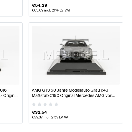
€
54.29
€
65.69
incl. 21% LV VAT
2016
AMG GT3 50 Jahre Modellauto Grau 1:43
7 Original
Maßstab C190 Original Mercedes AMG von
Minichamps
€
32.54
€
39.37
incl. 21% LV VAT