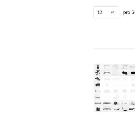
12
pro S