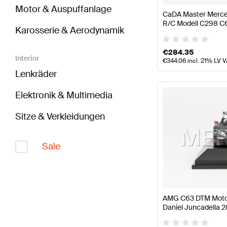
Motor & Auspuffanlage
CaDA Master Merc
R/C Modell C298 C
Karosserie & Aerodynamik
Master
€
284.35
Interior
€
344.06
incl. 21% LV 
Lenkräder
Elektronik & Multimedia
Sitze & Verkleidungen
Sale
AMG C63 DTM Moto
Daniel Juncadella 2
Mercedes-AMG von