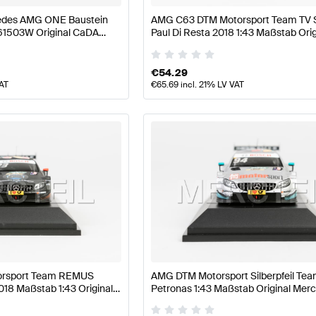
edes AMG ONE Baustein
AMG C63 DTM Motorsport Team TV S
61503W Original CaDA
Paul Di Resta 2018 1:43 Maßstab Orig
Mercedes AMG von Minimax
€
54.29
VAT
€
65.69
incl. 21% LV VAT
rsport Team REMUS
AMG DTM Motorsport Silberpfeil Te
018 Maßstab 1:43 Original
Petronas 1:43 Maßstab Original Mer
 Minimax
AMG von Minimax