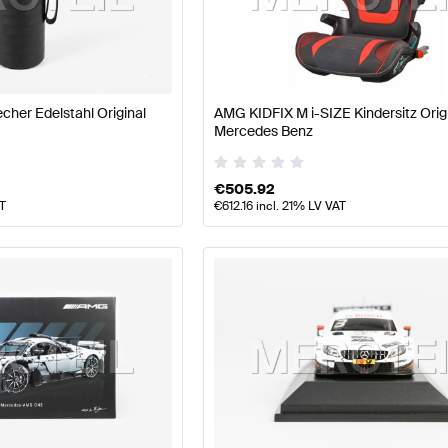
Klasse W177 Modellpflege Tuning- und Performancete
her Edelstahl Original
AMG KIDFIX M i-SIZE Kindersitz Orig
Mercedes Benz
eile
AMG B-Klasse W246 Tuning- und Performanceteile
€
505.92
AT
€
612.16
incl. 21% LV VAT