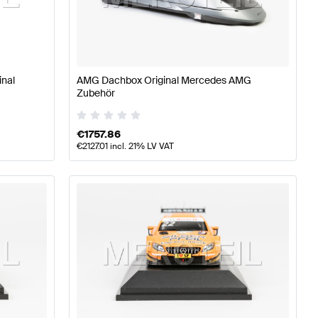
ile
AMG A-Klasse W177 Tuning- und Performanceteile
AM
inal
AMG Dachbox Original Mercedes AMG
Zubehör
Mercedes-Benz B-Klasse W246 Tuning- und Performanc
€
1757.86
€
2127.01
incl. 21% LV VAT