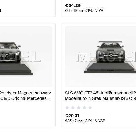
€
54.29
T
€
65.69
incl. 21% LV VAT
oadster Magnetitschwarz
SLS AMG GT3 45 Jubiläumsmodell 
 C190 Original Mercedes
Modellauto in Grau Maßstab 1:43 C19
Mercedes AMG von Minichamps
€
29.31
€
35.47
incl. 21% LV VAT