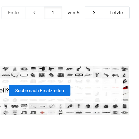
Erste
von
5
Letzte
eil?
Suche nach Ersatzteilen