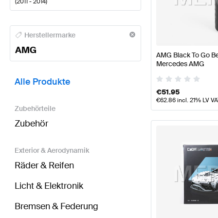
(
2011 - 2014
)
AMG A-Klasse Tuning- und Performanceteile
AMG A-
Herstellermarke
AMG
AMG Black To Go Bec
Mercedes AMG
BRABUS B-Klasse W246 Tuning- und Performancet
Alle Produkte
€
51.95
€
62.86
incl. 21% LV V
Zubehörteile
Zubehör
Exterior & Aerodynamik
Räder & Reifen
Licht & Elektronik
Bremsen & Federung