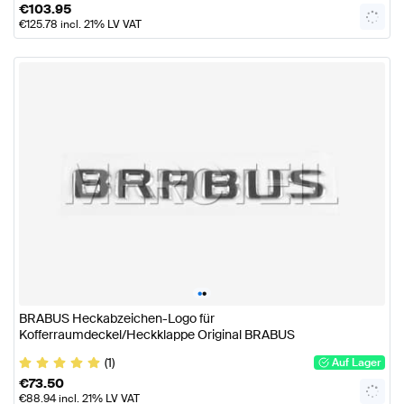
€
103.95
€
125.78
incl. 21% LV VAT
•
•
BRABUS Heckabzeichen-Logo für
Kofferraumdeckel/Heckklappe Original BRABUS
(1)
Auf Lager
€
73.50
€
88.94
incl. 21% LV VAT