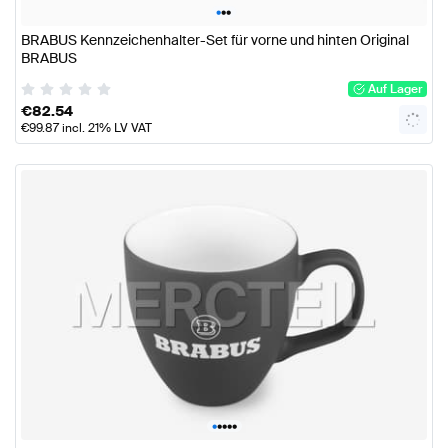
•
•
•
BRABUS Kennzeichenhalter-Set für vorne und hinten Original
BRABUS
Auf Lager
€
82.54
€
99.87
incl. 21% LV VAT
•
•
•
•
•