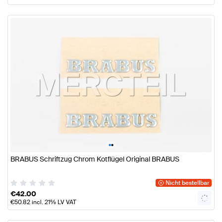
•
•
BRABUS Schriftzug Chrom Kotflügel Original BRABUS
Nicht bestellbar
€
42.00
€
50.82
incl. 21% LV VAT