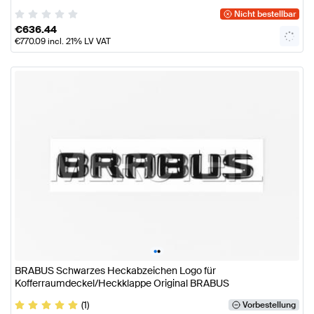
Nicht bestellbar
€
636.44
€
770.09
incl. 21% LV VAT
•
•
BRABUS Schwarzes Heckabzeichen Logo für
Kofferraumdeckel/Heckklappe Original BRABUS
(1)
Vorbestellung