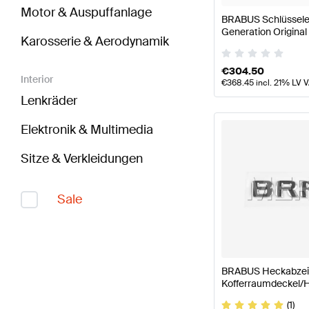
Motor & Auspuffanlage
BRABUS Schlüsselet
Generation Origina
Karosserie & Aerodynamik
€
304.50
Interior
€
368.45
incl. 21% LV 
Lenkräder
Elektronik & Multimedia
Sitze & Verkleidungen
Sale
BRABUS Heckabzei
Kofferraumdeckel/H
BRABUS
(1)