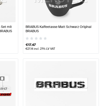
anceteile
BRABUS A-Klasse W177 Tuning- und Perform
 Set mit
BRABUS Kaffeetasse Matt Schwarz Original
l BRABUS
BRABUS
 Tuning- und Performanceteile
Mercedes-Benz GLE-Klas
€
17.47
€
21.14
incl. 21% LV VAT