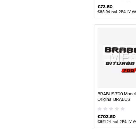
€
73.50
€
88.94
incl. 21% LV V
BRABUS 700 Modells
Original BRABUS
€
703.50
€
851.24
incl. 21% LV V