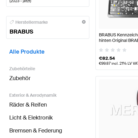
(
2023 - jetzt
)
BRABUS A-Klasse Tuning- und Performanceteile
BR
Herstellermarke
BRABUS
BRABUS Kennzeichen
hinten Original BR
BRABUS GLE-Klasse C167 Modellpflege Tuning- un
Alle Produkte
€
82.54
€
99.87
incl. 21% LV VA
Zubehörteile
Zubehör
Exterior & Aerodynamik
Räder & Reifen
Licht & Elektronik
Bremsen & Federung