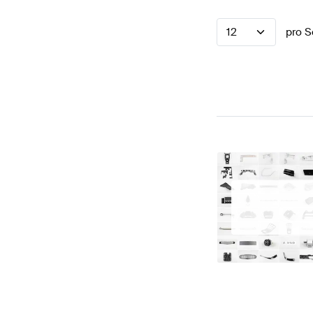
12
pro S