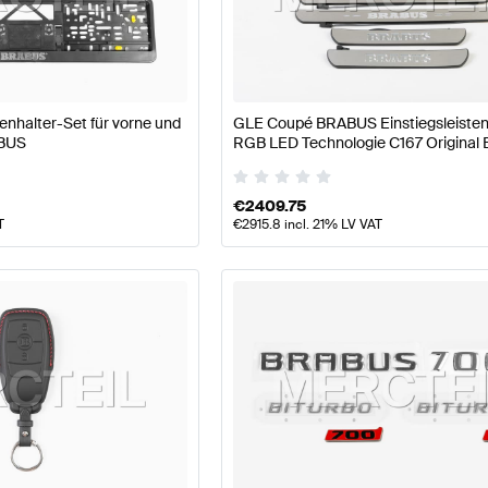
ABUS A-Klasse W177 Modellpflege Tuning- und Perform
halter-Set für vorne und
GLE Coupé BRABUS Einstiegsleisten
ABUS
RGB LED Technologie C167 Origina
d Performanceteile
AMG GLE-Klasse C167 Modellpflege
€
2409.75
T
€
2915.8
incl. 21% LV VAT