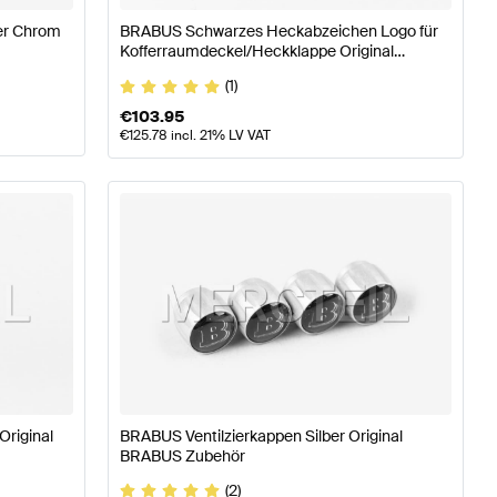
er Chrom
BRABUS Schwarzes Heckabzeichen Logo für
Kofferraumdeckel/Heckklappe Original
BRABUS
(1)
€
103.95
€
125.78
incl. 21% LV VAT
Original
BRABUS Ventilzierkappen Silber Original
BRABUS Zubehör
(2)