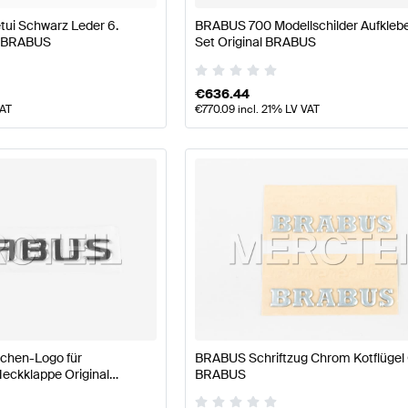
ui Schwarz Leder 6.
BRABUS 700 Modellschilder Aufkleb
l BRABUS
Set Original BRABUS
€
636.44
VAT
€
770.09
incl. 21% LV VAT
chen-Logo für
BRABUS Schriftzug Chrom Kotflügel 
eckklappe Original
BRABUS