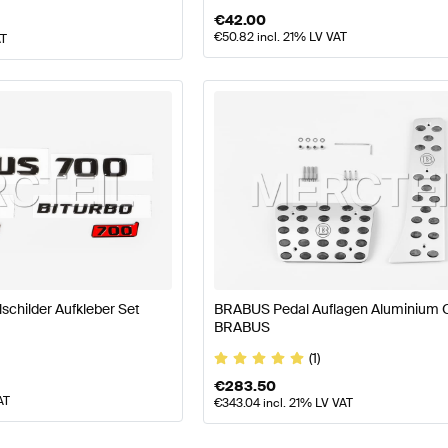
€
42.00
€
50.82
incl. 21% LV VAT
AT
childer Aufkleber Set
BRABUS Pedal Auflagen Aluminium O
BRABUS
(1)
€
283.50
AT
€
343.04
incl. 21% LV VAT