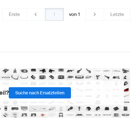
Erste
von
1
Letzte
eil?
Suche nach Ersatzteilen