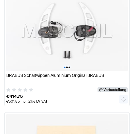
•
•
•
•
BRABUS Schaltwippen Aluminium Original BRABUS
Vorbestellung
€
414.75
€
501.85
incl. 21% LV VAT