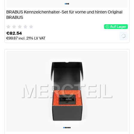
•
•
•
BRABUS Kennzeichenhalter-Set für vorne und hinten Original
BRABUS
Auf Lager
€
82.54
€
99.87
incl. 21% LV VAT
•
•
•
•
•