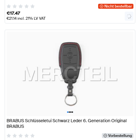
Nicht bestellbar
€
17.47
€
21.14
incl. 21% LV VAT
•
•
•
•
BRABUS Schlüsseletui Schwarz Leder 6. Generation Original
BRABUS
Vorbestellung