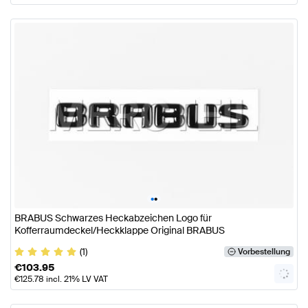
•
•
BRABUS Schwarzes Heckabzeichen Logo für
Kofferraumdeckel/Heckklappe Original BRABUS
(1)
Vorbestellung
€
103.95
€
125.78
incl. 21% LV VAT