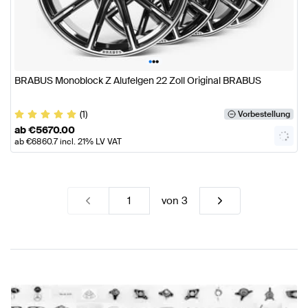
•
•
•
BRABUS Monoblock Z Alufelgen 22 Zoll Original BRABUS
(1)
Vorbestellung
ab
€
5670.00
ab
€
6860.7
incl. 21% LV VAT
von
3