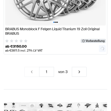
•
•
•
•
BRABUS Monoblock F Felgen Liquid Titanium 19 Zoll Original
BRABUS
Vorbestellung
ab
€
3150.00
ab
€
3811.5
incl. 21% LV VAT
von
3