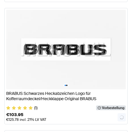
•
•
BRABUS Schwarzes Heckabzeichen Logo für
Kofferraumdeckel/Heckklappe Original BRABUS
(1)
Vorbestellung
€
103.95
€
125.78
incl. 21% LV VAT