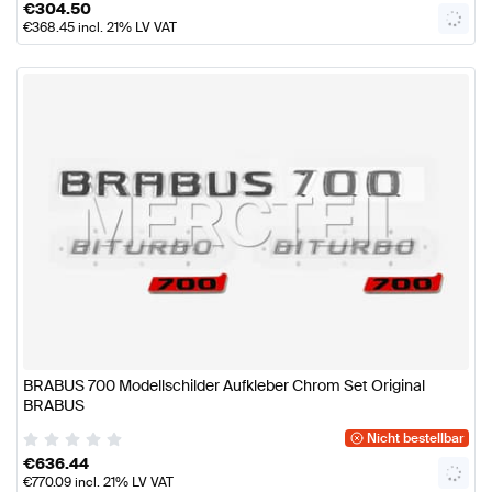
€
304.50
€
368.45
incl. 21% LV VAT
BRABUS 700 Modellschilder Aufkleber Chrom Set Original
BRABUS
Nicht bestellbar
€
636.44
€
770.09
incl. 21% LV VAT