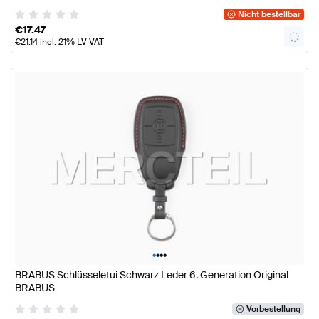
Nicht bestellbar
€
17.47
€
21.14
incl. 21% LV VAT
•
•
•
•
BRABUS Schlüsseletui Schwarz Leder 6. Generation Original
BRABUS
Vorbestellung