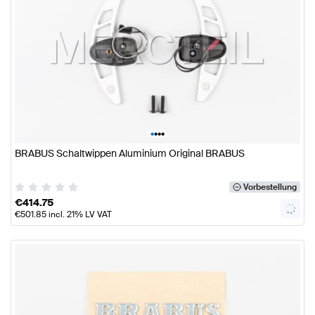
•
•
•
•
BRABUS Schaltwippen Aluminium Original BRABUS
Vorbestellung
€
414.75
€
501.85
incl. 21% LV VAT