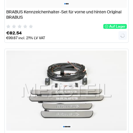
•
•
•
BRABUS Kennzeichenhalter-Set für vorne und hinten Original
BRABUS
Auf Lager
€
82.54
€
99.87
incl. 21% LV VAT
•
•
•
•
•