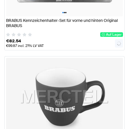
•
•
•
BRABUS Kennzeichenhalter-Set für vorne und hinten Original
BRABUS
Auf Lager
€
82.54
€
99.87
incl. 21% LV VAT