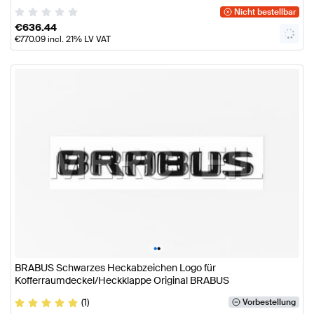
Nicht bestellbar
€
636.44
€
770.09
incl. 21% LV VAT
•
•
BRABUS Schwarzes Heckabzeichen Logo für
Kofferraumdeckel/Heckklappe Original BRABUS
(1)
Vorbestellung