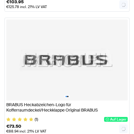
€
103.95
€
125.78
incl. 21% LV VAT
•
•
BRABUS Heckabzeichen-Logo für
Kofferraumdeckel/Heckklappe Original BRABUS
(1)
Auf Lager
€
73.50
€
88.94
incl. 21% LV VAT