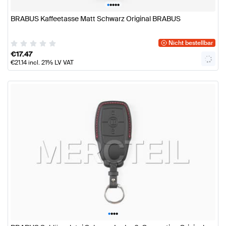
•
•
•
•
•
BRABUS Kaffeetasse Matt Schwarz Original BRABUS
Nicht bestellbar
€
17.47
€
21.14
incl. 21% LV VAT
•
•
•
•