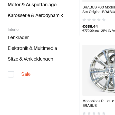
Motor & Auspuffanlage
BRABUS 700 Modells
Set Original BRABU
Karosserie & Aerodynamik
€
636.44
Interior
€
770.09
incl. 21% LV V
Lenkräder
Elektronik & Multimedia
Sitze & Verkleidungen
Sale
Monoblock R Liquid T
BRABUS