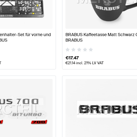
ABUS A-Klasse W177 Modellpflege Tuning- und Perform
halter-Set für vorne und
BRABUS Kaffeetasse Matt Schwarz O
ABUS
BRABUS
Performanceteile
AMG C-Klasse W205 Modellpflege Tu
€
17.47
T
€
21.14
incl. 21% LV VAT