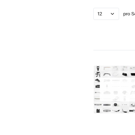
12
pro S