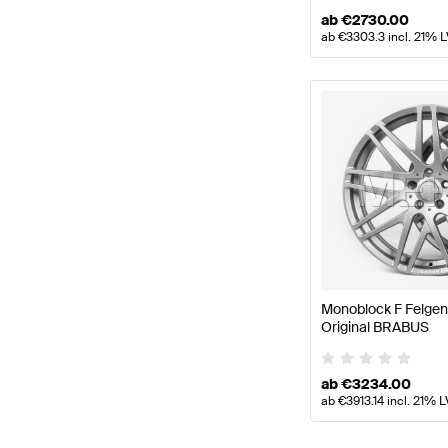
ab
€
2730.00
ab
€
3303.3
incl. 21% 
Monoblock F Felgen 
Original BRABUS
ab
€
3234.00
ab
€
3913.14
incl. 21% L