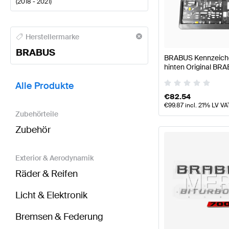
(
2018 - 2021
)
BRABUS A-Klasse Tuning- und Performanceteile
BR
Herstellermarke
BRABUS
BRABUS Kennzeichen
hinten Original BR
BRABUS C-Klasse W205 Modellpflege Tuning- und 
Alle Produkte
€
82.54
€
99.87
incl. 21% LV VA
Zubehörteile
Zubehör
Exterior & Aerodynamik
Räder & Reifen
Licht & Elektronik
Bremsen & Federung