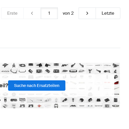
Erste
von
2
Letzte
eil?
Suche nach Ersatzteilen