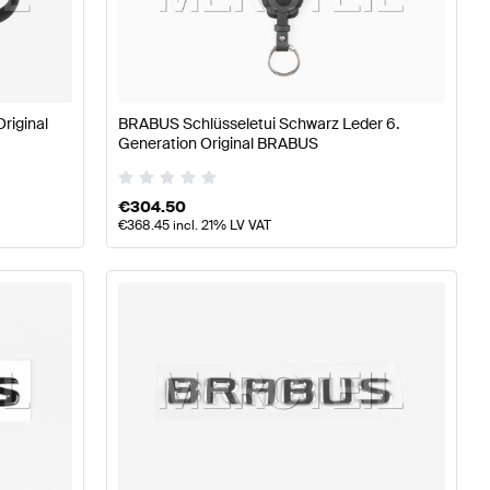
anceteile
BRABUS A-Klasse W177 Tuning- und Perform
riginal
BRABUS Schlüsseletui Schwarz Leder 6.
Generation Original BRABUS
ning- und Performanceteile
Mercedes-Benz C-Klasse W
€
304.50
€
368.45
incl. 21% LV VAT