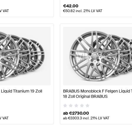
€
42.00
LV VAT
€
50.82
incl. 21% LV VAT
Liquid Titanium 19 Zoll
BRABUS Monoblock F Felgen Liquid 
18 Zoll Original BRABUS
ab
€
2730.00
V VAT
ab
€
3303.3
incl. 21% LV VAT