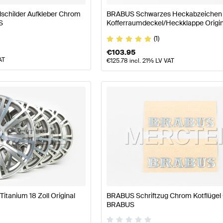
childer Aufkleber Chrom
BRABUS Schwarzes Heckabzeichen 
S
Kofferraumdeckel/Heckklappe Origin
BRABUS
(1)
€
103.95
AT
€
125.78
incl. 21% LV VAT
itanium 18 Zoll Original
BRABUS Schriftzug Chrom Kotflügel 
BRABUS