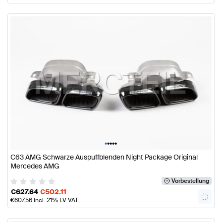
•
•
•
•
•
C63 AMG Schwarze Auspuffblenden Night Package Original
Mercedes AMG
Vorbestellung
€
627.64
€
502.11
€
607.56
incl. 21% LV VAT