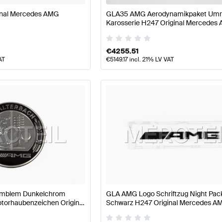
nal Mercedes AMG
GLA35 AMG Aerodynamikpaket Umrü
Karosserie H247 Original Mercedes
€
4255.51
AT
€
5149.17
incl. 21% LV VAT
Emblem Dunkelchrom
GLA AMG Logo Schriftzug Night Pac
torhaubenzeichen Original
Schwarz H247 Original Mercedes A