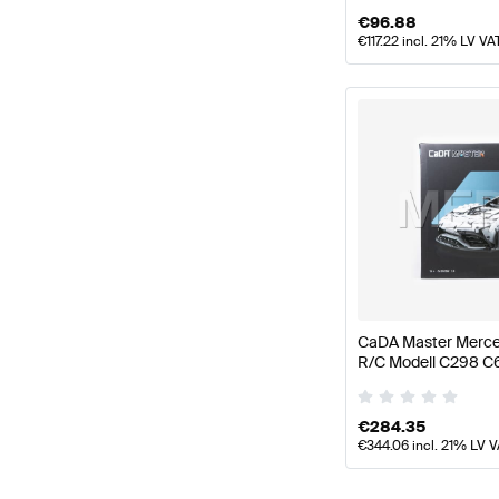
€
96.88
€
117.22
incl. 21% LV VA
CaDA Master Merc
R/C Modell C298 C
Master
€
284.35
€
344.06
incl. 21% LV 