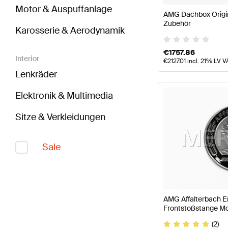
Motor & Auspuffanlage
AMG Dachbox Origi
Zubehör
Karosserie & Aerodynamik
€
1757.86
Interior
€
2127.01
incl. 21% LV V
Lenkräder
Elektronik & Multimedia
Sitze & Verkleidungen
Sale
AMG Affalterbach 
Frontstoßstange Mo
Mercedes AMG
(2)