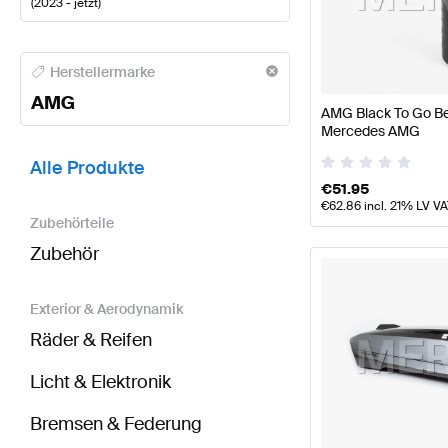
(
2023 - jetzt
)
AMG A-Klasse Tuning- und Performanceteile
AMG A-
Herstellermarke
AMG
AMG Black To Go Bec
Mercedes AMG
BRABUS GLA-Klasse H247 Modellpflege Tuning- un
Alle Produkte
€
51.95
€
62.86
incl. 21% LV V
Zubehörteile
Zubehör
Exterior & Aerodynamik
Räder & Reifen
Licht & Elektronik
Bremsen & Federung