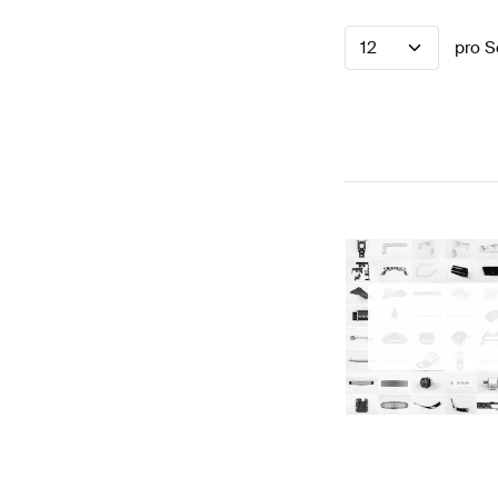
12
pro S