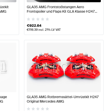
stkit
GLA35 AMG Frontstoßstangen Aero
 AMG
Frontspoiler und Flaps Kit GLA Klasse H247
Original Mercedes AMG
€
922.64
€
1116.39
incl. 21% LV VAT
kage
GLA35 AMG Rotbremssättel-Umrüstkit H247
MG
Original Mercedes AMG