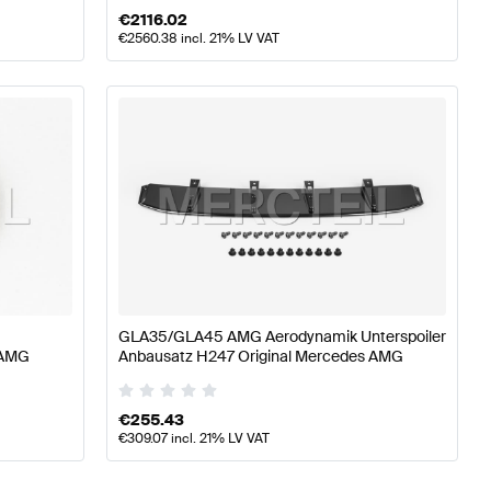
€
2116.02
€
2560.38
incl. 21% LV VAT
GLA35/GLA45 AMG Aerodynamik Unterspoiler
 AMG
Anbausatz H247 Original Mercedes AMG
€
255.43
€
309.07
incl. 21% LV VAT