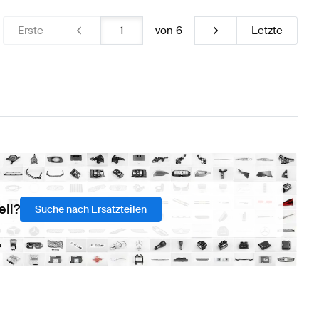
Erste
von
6
Letzte
eil?
Suche nach Ersatzteilen