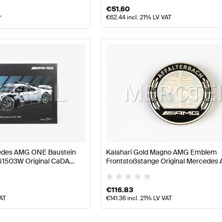
€
51.60
€
62.44
incl. 21% LV VAT
T
edes AMG ONE Baustein
Kalahari Gold Magno AMG Emblem
61503W Original CaDA
Frontstoßstange Original Mercedes
€
116.83
VAT
€
141.36
incl. 21% LV VAT