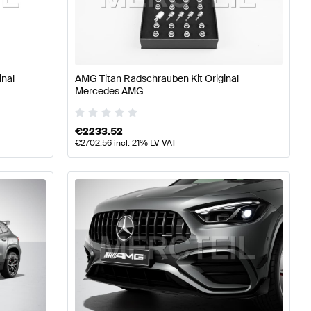
ile
AMG A-Klasse W177 Tuning- und Performanceteile
AM
inal
AMG Titan Radschrauben Kit Original
Mercedes AMG
 Tuning- und Performanceteile
Mercedes-Benz GLA-Kla
€
2233.52
€
2702.56
incl. 21% LV VAT