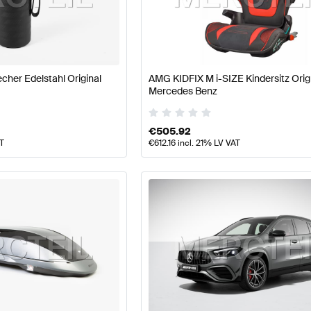
Klasse W177 Modellpflege Tuning- und Performancete
her Edelstahl Original
AMG KIDFIX M i-SIZE Kindersitz Orig
Mercedes Benz
d Performanceteile
AMG GLA-Klasse H247 Modellpflege
€
505.92
AT
€
612.16
incl. 21% LV VAT