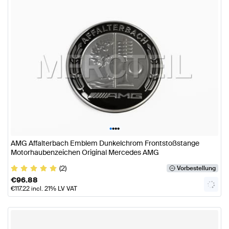
•
•
•
•
AMG Affalterbach Emblem Dunkelchrom Frontstoßstange
Motorhaubenzeichen Original Mercedes AMG
(2)
Vorbestellung
€
96.88
€
117.22
incl. 21% LV VAT