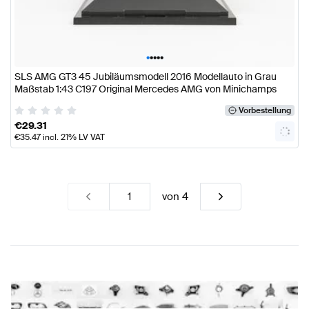
•
•
•
•
•
SLS AMG GT3 45 Jubiläumsmodell 2016 Modellauto in Grau
Maßstab 1:43 C197 Original Mercedes AMG von Minichamps
Vorbestellung
€
29.31
€
35.47
incl. 21% LV VAT
von
4