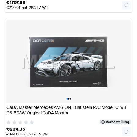
€
1757.86
€
2127.01
incl. 21% LV VAT
•
•
•
CaDA Master Mercedes AMG ONE Baustein R/C Modell C298
C61503W Original CaDA Master
Vorbestellung
€
284.35
€
344.06
incl. 21% LV VAT