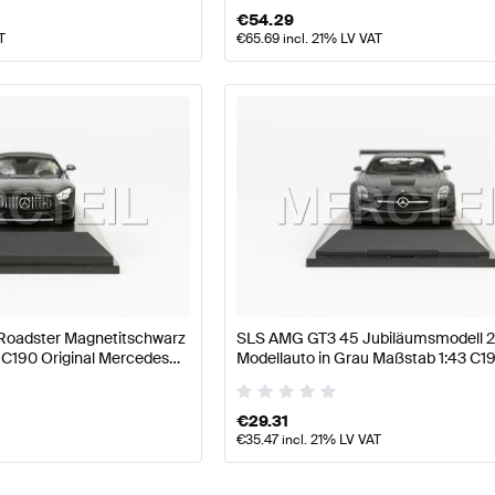
€
54.29
T
€
65.69
incl. 21% LV VAT
oadster Magnetitschwarz
SLS AMG GT3 45 Jubiläumsmodell 
 C190 Original Mercedes
Modellauto in Grau Maßstab 1:43 C19
Mercedes AMG von Minichamps
€
29.31
€
35.47
incl. 21% LV VAT