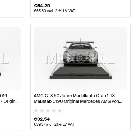
€
54.29
€
65.69
incl. 21% LV VAT
2016
AMG GT3 50 Jahre Modellauto Grau 1:43
7 Original
Maßstab C190 Original Mercedes AMG von
Minichamps
€
32.54
€
39.37
incl. 21% LV VAT