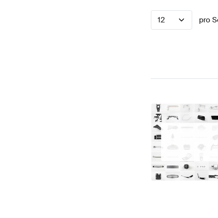
12
pro S