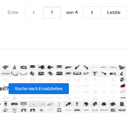
Erste
von
4
Letzte
eil?
Suche nach Ersatzteilen