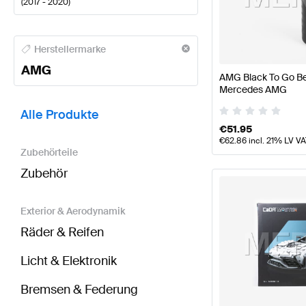
(
2017 - 2020
)
AMG A-Klasse Tuning- und Performanceteile
AMG A-
Herstellermarke
AMG
AMG Black To Go Bec
Mercedes AMG
BRABUS X-Klasse W470 Tuning- und Performancet
Alle Produkte
€
51.95
€
62.86
incl. 21% LV V
Zubehörteile
Zubehör
Exterior & Aerodynamik
Räder & Reifen
Licht & Elektronik
Bremsen & Federung