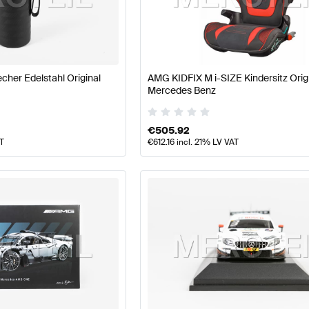
Klasse W177 Modellpflege Tuning- und Performancete
her Edelstahl Original
AMG KIDFIX M i-SIZE Kindersitz Orig
Mercedes Benz
eile
AMG X-Klasse W470 Tuning- und Performanceteile
€
505.92
AT
€
612.16
incl. 21% LV VAT