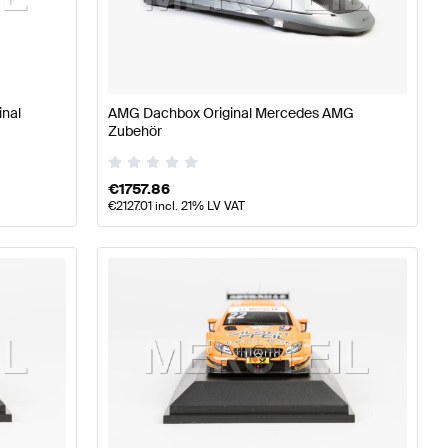
ile
AMG A-Klasse W177 Tuning- und Performanceteile
AM
inal
AMG Dachbox Original Mercedes AMG
Zubehör
Mercedes-Benz X-Klasse W470 Tuning- und Performanc
€
1757.86
€
2127.01
incl. 21% LV VAT