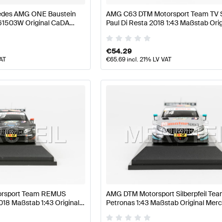
edes AMG ONE Baustein
AMG C63 DTM Motorsport Team TV S
61503W Original CaDA
Paul Di Resta 2018 1:43 Maßstab Orig
Mercedes AMG von Minimax
€
54.29
VAT
€
65.69
incl. 21% LV VAT
rsport Team REMUS
AMG DTM Motorsport Silberpfeil Te
018 Maßstab 1:43 Original
Petronas 1:43 Maßstab Original Mer
 Minimax
AMG von Minimax