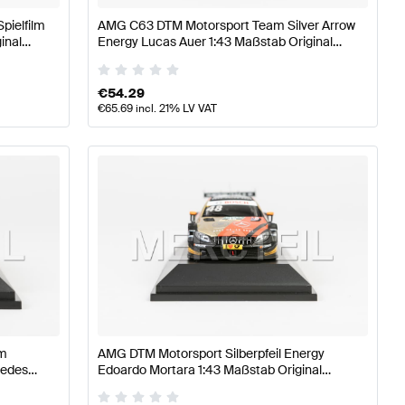
pielfilm
AMG C63 DTM Motorsport Team Silver Arrow
inal
Energy Lucas Auer 1:43 Maßstab Original
Mercedes AMG von Minimax
€
54.29
€
65.69
incl. 21% LV VAT
am
AMG DTM Motorsport Silberpfeil Energy
cedes
Edoardo Mortara 1:43 Maßstab Original
Mercedes AMG von Minimax