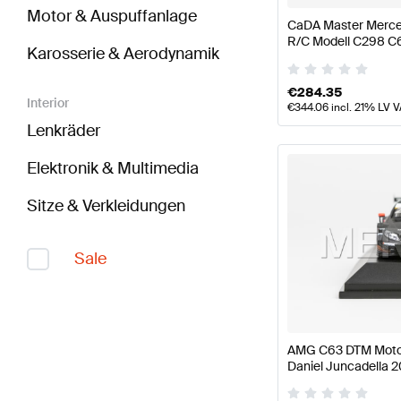
Motor & Auspuffanlage
CaDA Master Merc
R/C Modell C298 C
Karosserie & Aerodynamik
Master
€
284.35
Interior
€
344.06
incl. 21% LV 
Lenkräder
Elektronik & Multimedia
Sitze & Verkleidungen
Sale
AMG C63 DTM Moto
Daniel Juncadella 2
Mercedes-AMG von