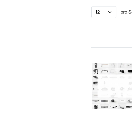
12
pro S