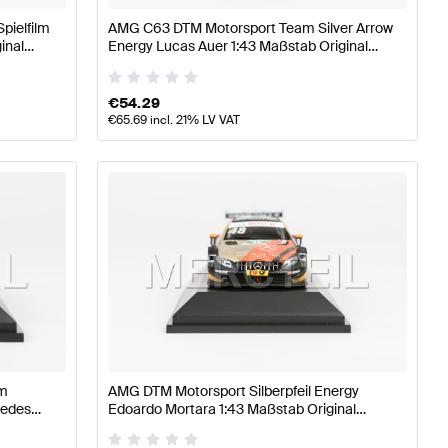
pielfilm
AMG C63 DTM Motorsport Team Silver Arrow
inal
Energy Lucas Auer 1:43 Maßstab Original
Mercedes AMG von Minimax
€
54.29
€
65.69
incl. 21% LV VAT
am
AMG DTM Motorsport Silberpfeil Energy
cedes
Edoardo Mortara 1:43 Maßstab Original
Mercedes AMG von Minimax