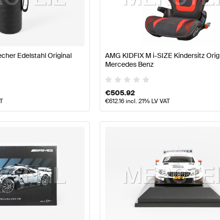
Klasse W177 Modellpflege Tuning- und Performancete
her Edelstahl Original
AMG KIDFIX M i-SIZE Kindersitz Orig
Mercedes Benz
erformanceteile
AMG E-Klasse S212 Modellpflege Tuni
€
505.92
AT
€
612.16
incl. 21% LV VAT