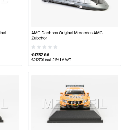
ile
AMG A-Klasse W177 Tuning- und Performanceteile
AM
inal
AMG Dachbox Original Mercedes AMG
Zubehör
ng- und Performanceteile
Mercedes-Benz E-Klasse S212
€
1757.86
€
2127.01
incl. 21% LV VAT