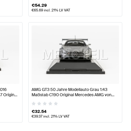
€
54.29
€
65.69
incl. 21% LV VAT
2016
AMG GT3 50 Jahre Modellauto Grau 1:43
7 Original
Maßstab C190 Original Mercedes AMG von
Minichamps
€
32.54
€
39.37
incl. 21% LV VAT