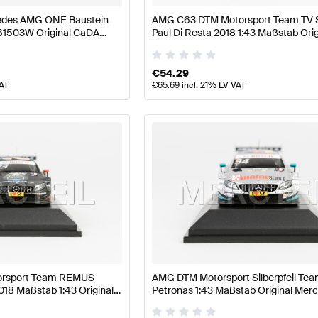
edes AMG ONE Baustein
AMG C63 DTM Motorsport Team TV S
61503W Original CaDA
Paul Di Resta 2018 1:43 Maßstab Orig
Mercedes AMG von Minimax
€
54.29
VAT
€
65.69
incl. 21% LV VAT
rsport Team REMUS
AMG DTM Motorsport Silberpfeil Te
018 Maßstab 1:43 Original
Petronas 1:43 Maßstab Original Mer
 Minimax
AMG von Minimax