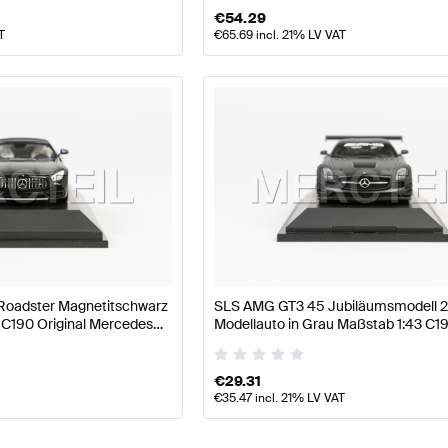
€
54.29
T
€
65.69
incl. 21% LV VAT
oadster Magnetitschwarz
SLS AMG GT3 45 Jubiläumsmodell 
 C190 Original Mercedes
Modellauto in Grau Maßstab 1:43 C19
Mercedes AMG von Minichamps
€
29.31
€
35.47
incl. 21% LV VAT