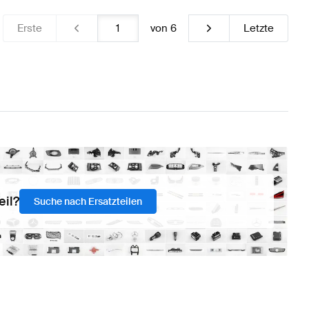
Erste
von
6
Letzte
eil?
Suche nach Ersatzteilen