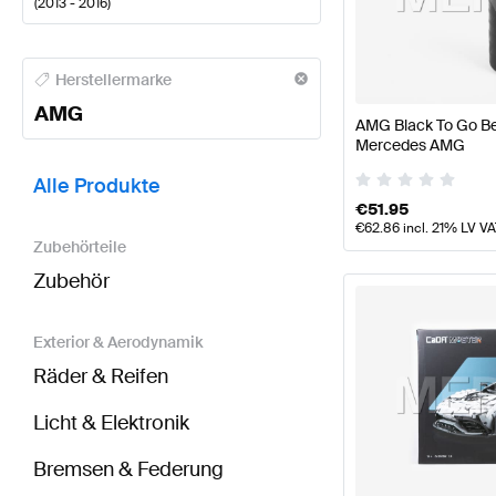
(
2013 - 2016
)
AMG A-Klasse Tuning- und Performanceteile
AMG A-
Herstellermarke
AMG
AMG Black To Go Bec
Mercedes AMG
BRABUS E-Klasse S212 Modellpflege Tuning- und P
Alle Produkte
€
51.95
€
62.86
incl. 21% LV V
Zubehörteile
Zubehör
Exterior & Aerodynamik
Räder & Reifen
Licht & Elektronik
Bremsen & Federung