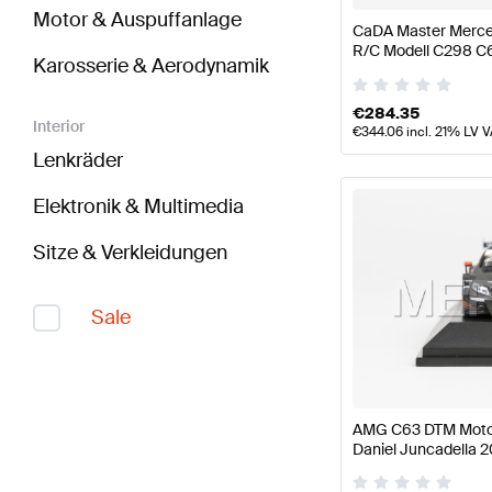
Motor & Auspuffanlage
CaDA Master Merc
R/C Modell C298 C
Karosserie & Aerodynamik
Master
€
284.35
Interior
€
344.06
incl. 21% LV 
Lenkräder
Elektronik & Multimedia
Sitze & Verkleidungen
Sale
AMG C63 DTM Moto
Daniel Juncadella 2
Mercedes-AMG von