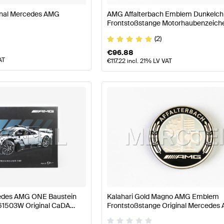
nal Mercedes AMG
AMG Affalterbach Emblem Dunkelc
Frontstoßstange Motorhaubenzeiche
Mercedes AMG
(2)
€
96.88
AT
€
117.22
incl. 21% LV VAT
edes AMG ONE Baustein
Kalahari Gold Magno AMG Emblem
61503W Original CaDA
Frontstoßstange Original Mercedes