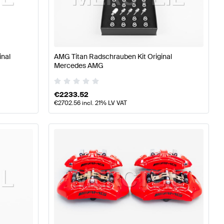
ile
AMG A-Klasse W177 Tuning- und Performanceteile
AM
inal
AMG Titan Radschrauben Kit Original
Mercedes AMG
 Tuning- und Performanceteile
Mercedes-Benz GLB-Kla
€
2233.52
€
2702.56
incl. 21% LV VAT