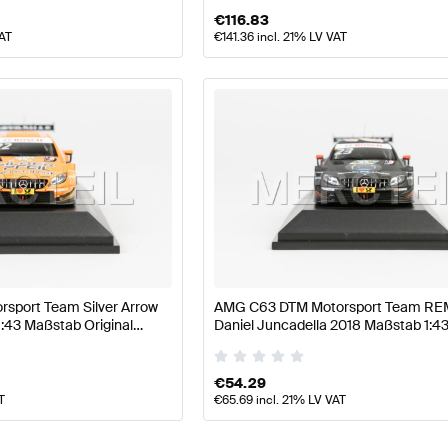
€
116.83
VAT
€
141.36
incl. 21% LV VAT
sport Team Silver Arrow
AMG C63 DTM Motorsport Team R
:43 Maßstab Original
Daniel Juncadella 2018 Maßstab 1:43
 Minimax
Mercedes-AMG von Minimax
€
54.29
T
€
65.69
incl. 21% LV VAT