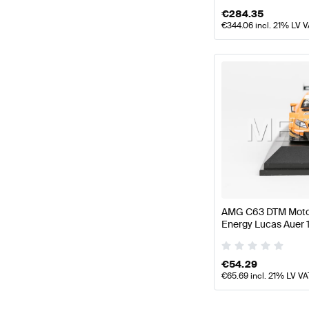
€
284.35
€
344.06
incl. 21% LV 
AMG C63 DTM Motor
Energy Lucas Auer 1
Mercedes AMG von
€
54.29
€
65.69
incl. 21% LV VA