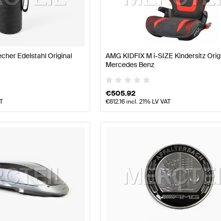
Klasse W177 Modellpflege Tuning- und Performancete
her Edelstahl Original
AMG KIDFIX M i-SIZE Kindersitz Orig
Mercedes Benz
d Performanceteile
AMG GLB-Klasse X247 Modellpflege
€
505.92
AT
€
612.16
incl. 21% LV VAT