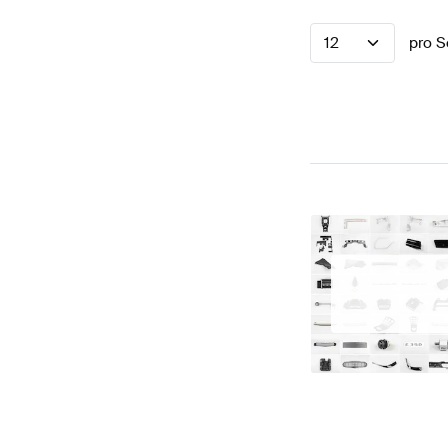
12
pro S