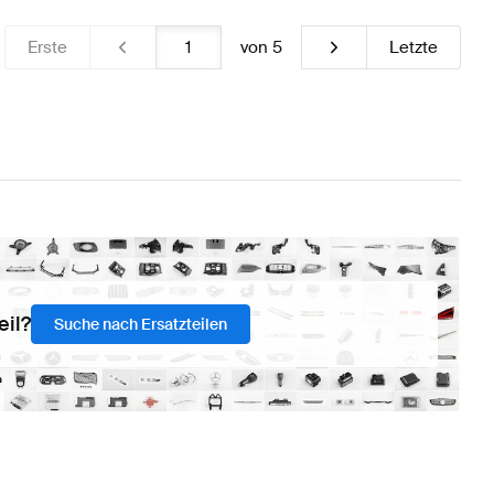
Erste
von
5
Letzte
eil?
Suche nach Ersatzteilen