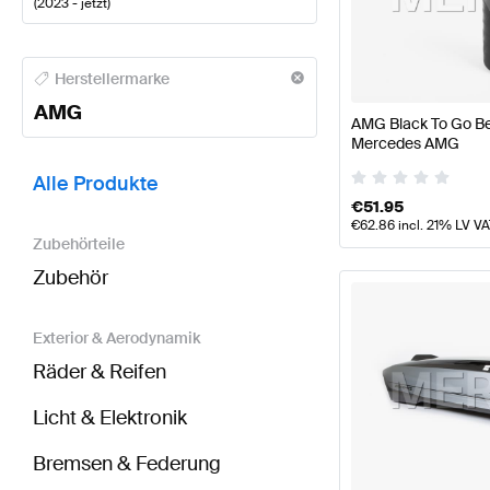
(
2023 - jetzt
)
AMG A-Klasse Tuning- und Performanceteile
AMG A-
Herstellermarke
AMG
AMG Black To Go Bec
Mercedes AMG
BRABUS GLB-Klasse X247 Modellpflege Tuning- un
Alle Produkte
€
51.95
€
62.86
incl. 21% LV V
Zubehörteile
Zubehör
Exterior & Aerodynamik
Räder & Reifen
Licht & Elektronik
Bremsen & Federung