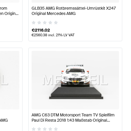
hrom
GLB35 AMG Rotbremssättel-Umrüstkit X247
n Original
Original Mercedes AMG
€
2116.02
€
2560.38
incl. 21% LV VAT
AMG C63 DTM Motorsport Team TV Spielfilm
 AMG
Paul Di Resta 2018 1:43 Maßstab Original
Mercedes AMG von Minimax