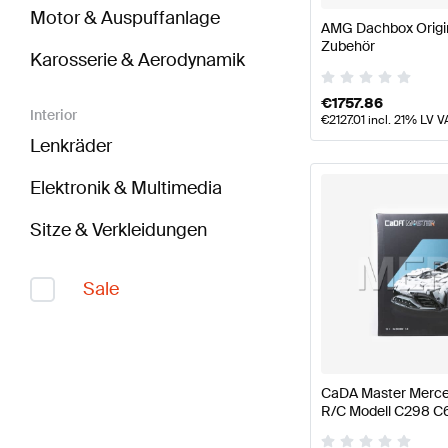
Motor & Auspuffanlage
AMG Dachbox Origi
Zubehör
Karosserie & Aerodynamik
€
1757.86
Interior
€
2127.01
incl. 21% LV V
Lenkräder
Elektronik & Multimedia
Sitze & Verkleidungen
Sale
CaDA Master Merc
R/C Modell C298 C
Master