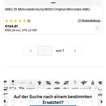
•
•
•
•
AMG 35 Motorabdeckung M260 Original Mercedes AMG
(1)
Vorbestellung
€
134.91
€
163.24
incl. 21% LV VAT
von
1
Auf der Suche nach einem bestimmten
Ersatzteil?