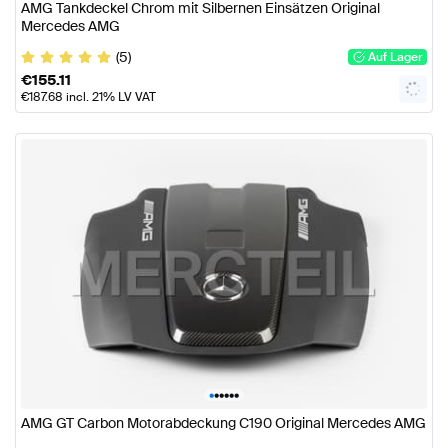
AMG Tankdeckel Chrom mit Silbernen Einsätzen Original
Mercedes AMG
(5)
Auf Lager
€
155.11
€
187.68
incl. 21% LV VAT
•
•
•
•
•
•
AMG GT Carbon Motorabdeckung C190 Original Mercedes AMG