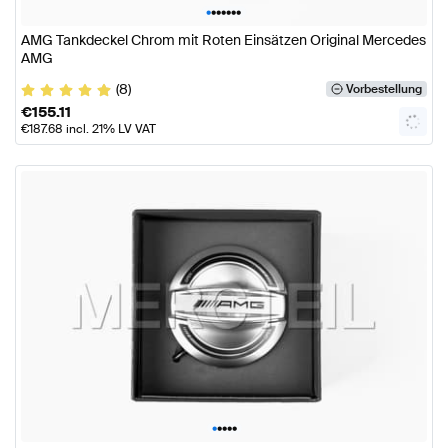
•
•
•
•
•
•
•
AMG Tankdeckel Chrom mit Roten Einsätzen Original Mercedes
AMG
(8)
Vorbestellung
€
155.11
€
187.68
incl. 21% LV VAT
•
•
•
•
•