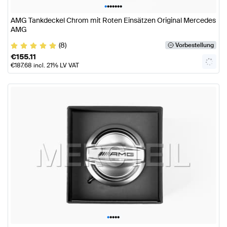
•
•
•
•
•
•
•
AMG Tankdeckel Chrom mit Roten Einsätzen Original Mercedes
AMG
(8)
Vorbestellung
€
155.11
€
187.68
incl. 21% LV VAT
•
•
•
•
•