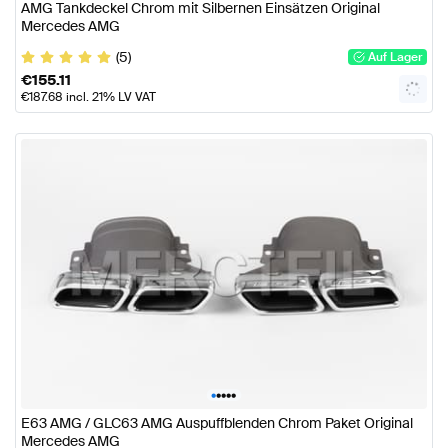
AMG Tankdeckel Chrom mit Silbernen Einsätzen Original
Mercedes AMG
(5)
Auf Lager
€
155.11
€
187.68
incl. 21% LV VAT
•
•
•
•
•
E63 AMG / GLC63 AMG Auspuffblenden Chrom Paket Original
Mercedes AMG