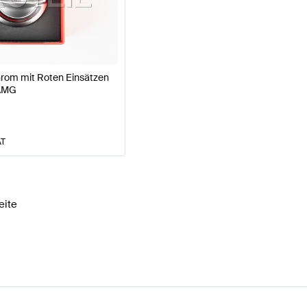
e W177 Modellpflege Motor & Auspuffanlage
AMG A-Kl
rom mit Roten Einsätzen
 AMG
AMG CLE-Klasse C236 Motor & Auspuffanlage
Merced
AT
eite