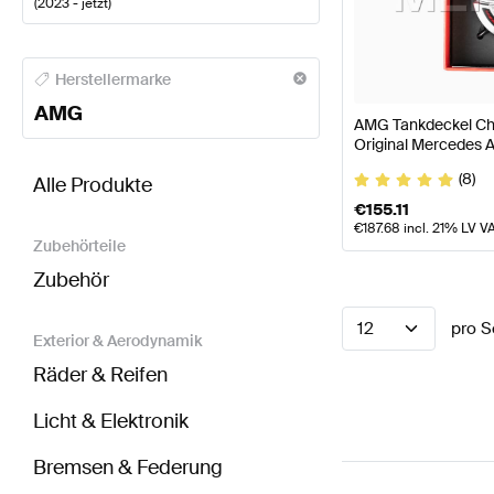
(
2023 - jetzt
)
AMG A-Klasse Motor & Auspuffanlage
AMG A-Klass
Herstellermarke
AMG
AMG Tankdeckel Ch
Original Mercedes
BRABUS CLE-Klasse C236 Motor & Auspuffanlage
(8)
Alle Produkte
€
155.11
€
187.68
incl. 21% LV V
Zubehörteile
Zubehör
12
pro S
Exterior & Aerodynamik
Räder & Reifen
Licht & Elektronik
Bremsen & Federung