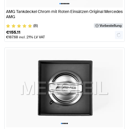
•
•
•
•
•
•
•
AMG Tankdeckel Chrom mit Roten Einsätzen Original Mercedes
AMG
(8)
Vorbestellung
€
155.11
€
187.68
incl. 21% LV VAT
•
•
•
•
•