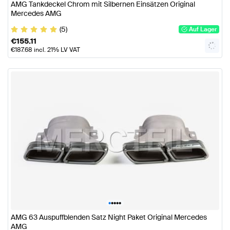
AMG Tankdeckel Chrom mit Silbernen Einsätzen Original
Mercedes AMG
(5)
Auf Lager
€
155.11
€
187.68
incl. 21% LV VAT
•
•
•
•
•
AMG 63 Auspuffblenden Satz Night Paket Original Mercedes
AMG