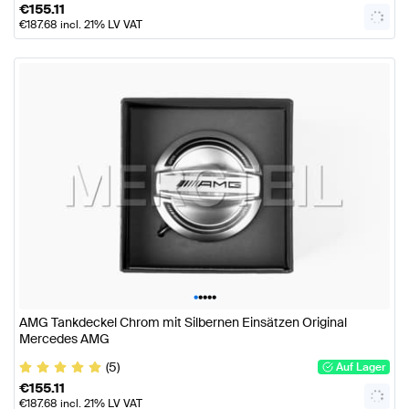
€
155.11
€
187.68
incl. 21% LV VAT
•
•
•
•
•
AMG Tankdeckel Chrom mit Silbernen Einsätzen Original
Mercedes AMG
(5)
Auf Lager
€
155.11
€
187.68
incl. 21% LV VAT