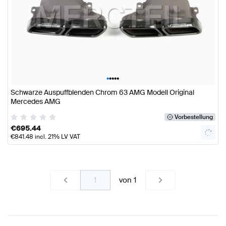
•
•
•
•
•
Schwarze Auspuffblenden Chrom 63 AMG Modell Original
Mercedes AMG
Vorbestellung
€
695.44
€
841.48
incl. 21% LV VAT
von
1